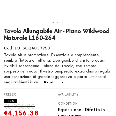
Skip
Tavolo Allungabile Air - Piano Wildwood
to
Naturale L160-264
the
beginning
Cod: LO_SO24037950
of
Tavolo Air in promozione. Essenziale e sorprendente,
the
sembra fluttuare nell’aria. Due gambe di cristallo quasi
images
invisibili sostengono il piano del tavolo, che sembra
gallery
sospeso nel vuoto. Il vetro temperato extra chiaro regala
una sensazione di grande leggerezza e porta luminosità
negli ambienti in cu ...
Read more
AVAILABILITY
- 30%
CONDITION
€5,936.80
Esposizione - Difetto in
€4,156.38
descrizione