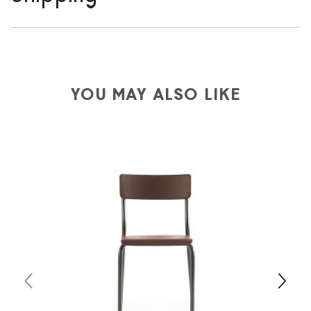
We ship to Italy, Europe and worldwide.
Forniture
Europa
shipping is
free of charge in Italy
, but there is
a charge
for
the entire
European Community,
depending on the country of interest. Forniture
YOU MAY ALSO LIKE
Europa
shipping
uses specific couriers for furniture
,
which ensure that the handling of the products is
always taken care of. As soon as your product is
available the shipping time is two weeks. For Europe
and the rest of the world you can find specific
quotations when checking out. In case you do not find
any indication, the price is ex-works. You can arrange
the pick-up yourself or ask us for a specific quotation.