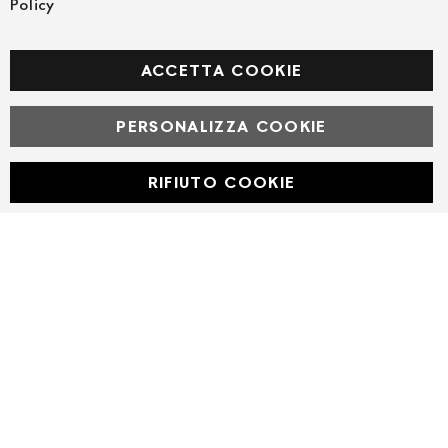
Policy
FOLLOW US ON SOCIAL MEDIA
Facebook
ACCETTA COOKIE
PERSONALIZZA COOKIE
© Powered by MAV Arreda s.r.l. | P.IVA IT05919160969
Corso Lodi, 2 | Milano - pec mavarreda@pec.it
RIFIUTO COOKIE
Developed with
by
DF Solution