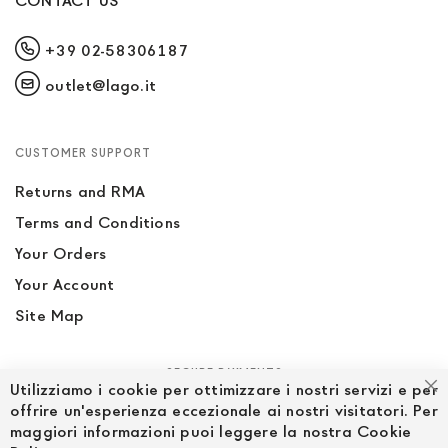
CONTACT US
+39 02-58306187
outlet@lago.it
CUSTOMER SUPPORT
Returns and RMA
Terms and Conditions
Your Orders
Your Account
Site Map
SECURE PAYMENTS
Utilizziamo i cookie per ottimizzare i nostri servizi e per
Cl
offrire un'esperienza eccezionale ai nostri visitatori. Per
maggiori informazioni puoi leggere la nostra Cookie