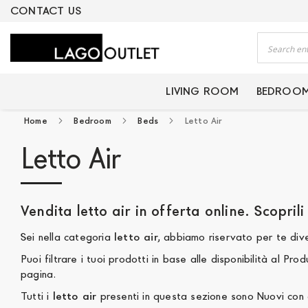
ERTIFIED PRODUCTS
CONTACT US
Search
LIVING ROOM
BEDROO
Home
Bedroom
Beds
Letto Air
Letto Air
Sei nella categoria
letto air
Puoi filtrare i tuoi prodotti in base alle disponibilità al Produttore, al Prezz
pagina.
Tutti i
letto air
presenti in que