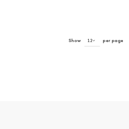
Show
per page