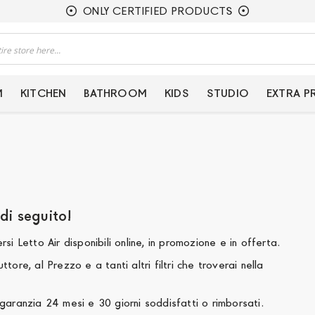
ONLY CERTIFIED PRODUCTS
M
KITCHEN
BATHROOM
KIDS
STUDIO
EXTRA 
Vendita letto air in offerta online. Scoprili di seguito!
, abbiamo riservato per te diversi Letto Air disponibili online, in promozione e in offerta.
o e a tanti altri filtri che troverai nella
sta sezione sono Nuovi con garanzia 24 mesi e 30 giorni soddisfatti o rimborsati.