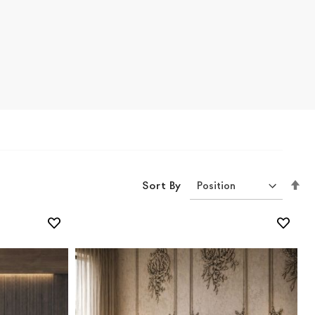
Se
Sort By
De
Di