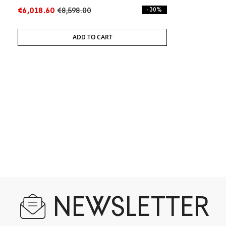
€6,018.60
€8,598.00
- 30%
ADD TO CART
NEWSLETTER