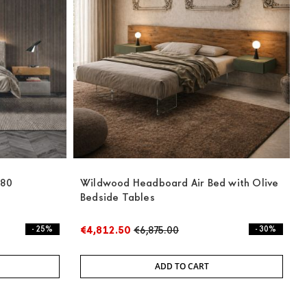
180
Wildwood Headboard Air Bed with Olive
Bedside Tables
- 25%
€4,812.50
€6,875.00
- 30%
ADD TO CART