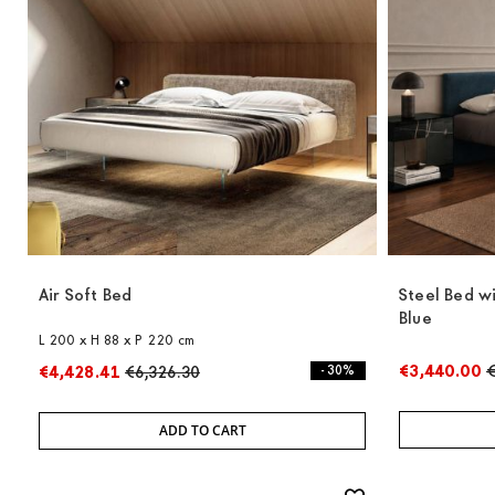
Air Soft Bed
Steel Bed w
Blue
L 200 x H 88 x P 220 cm
€3,440.00
€
€4,428.41
€6,326.30
- 30%
ADD TO CART