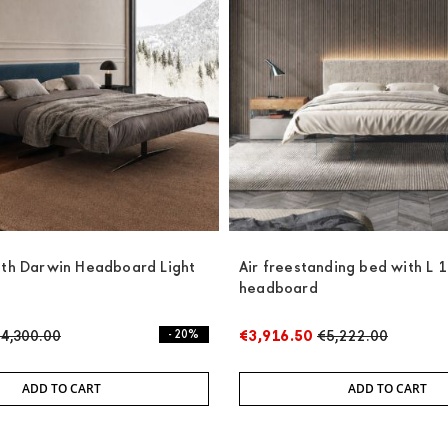
ith Darwin Headboard Light
Air freestanding bed with L 
headboard
4,300.00
- 20%
€3,916.50
€5,222.00
ADD TO CART
ADD TO CART