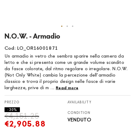
Skip
N.O.W. - Armadio
to
the
Cod: LO_OR16001871
beginning
Un armadio in vetro che sembra sparire nella camera da
of
letto e che si presenta come un grande volume scandito
the
da fasce colorate, dal ritmo regolare o irregolare. N.O.W.
images
(Not Only White) cambia la percezione dell’armadio
gallery
classico e trova il proprio design nelle fasce di varie
larghezze, prive di m ...
Read more
AVAILABILITY
- 30%
CONDITION
€4,151.25
VENDUTO
€2,905.88