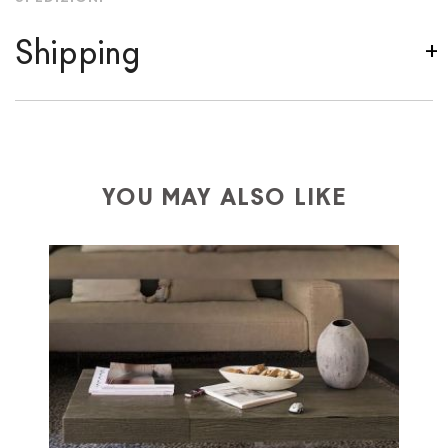
Shipping
We ship to Italy, Europe and worldwide.
Forniture
Europa
shipping is
free of charge in Italy
, but there is
a charge
for
the entire
European Community,
depending on the country of interest. Forniture
YOU MAY ALSO LIKE
Europa
shipping
uses specific couriers for furniture
,
which ensure that the handling of the products is
always taken care of. As soon as your product is
available the shipping time is two weeks. For Europe
and the rest of the world you can find specific
quotations when checking out. In case you do not find
any indication, the price is ex-works. You can arrange
the pick-up yourself or ask us for a specific quotation.