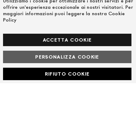
Utilizziamo i cookie per ottimizzare i nostri servizi e per
Cl
offrire un'esperienza eccezionale ai nostri visitatori. Per
maggiori informazioni puoi leggere la nostra Cookie
Policy
FOLLOW US ON SOCIAL MEDIA
Facebook
ACCETTA COOKIE
PERSONALIZZA COOKIE
© Powered by MAV Arreda s.r.l. | P.IVA IT05919160969
Corso Lodi, 2 | Milano - pec mavarreda@pec.it
RIFIUTO COOKIE
Developed with
by
DF Solution