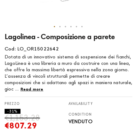
Skip
Lagolinea - Composizione a parete
to
the
Cod: LO_OR15022642
beginning
Dotata di un innovativo sistema di sospensione dei fianchi,
of
LagoLinea è una libreria a muro da costruire con una linea,
the
che offre la massima libertà espressiva nella zona giorno.
images
L’assenza di vincoli strutturali permette di creare
gallery
composizioni che si adattano agli spazi in maniera naturale,
gioc ...
Read more
AVAILABILITY
- 31%
CONDITION
€1,153.28
VENDUTO
€807.29