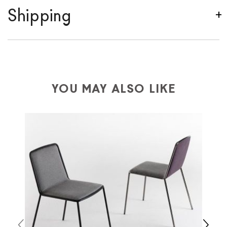
Shipping
We ship to Italy, Europe and worldwide.
Forniture
Europa
shipping is
free of charge in Italy
, but there is
a charge
for
the entire
European Community,
depending on the country of interest. Forniture
YOU MAY ALSO LIKE
Europa
shipping
uses specific couriers for furniture
,
which ensure that the handling of the products is
always taken care of. As soon as your product is
available the shipping time is two weeks. For Europe
and the rest of the world you can find specific
quotations when checking out. In case you do not find
any indication, the price is ex-works. You can arrange
the pick-up yourself or ask us for a specific quotation.