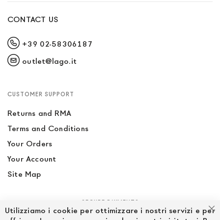
CONTACT US
+39 02-58306187
outlet@lago.it
CUSTOMER SUPPORT
Returns and RMA
Terms and Conditions
Your Orders
Your Account
Site Map
SECURE PAYMENTS
Utilizziamo i cookie per ottimizzare i nostri servizi e per
Cl