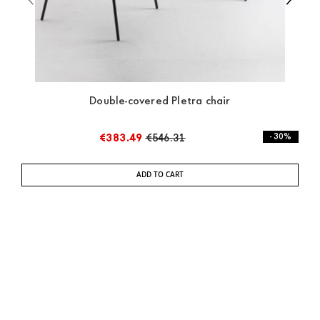
Double-covered Pletra chair
€383.49
€546.31
- 30%
ADD TO CART