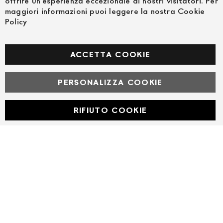
offrire un'esperienza eccezionale ai nostri visitatori. Per
maggiori informazioni puoi leggere la nostra Cookie
Policy
FOLLOW US ON SOCIAL MEDIA
Facebook
ACCETTA COOKIE
PERSONALIZZA COOKIE
© Powered by MAV Arreda s.r.l. | P.IVA IT05919160969
Corso Lodi, 2 | Milano - pec mavarreda@pec.it
RIFIUTO COOKIE
Developed with
by
DF Solution