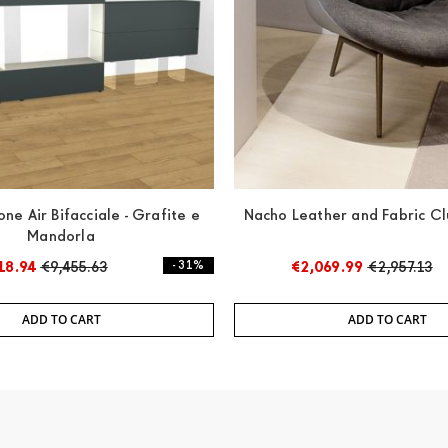
ne Air Bifacciale - Grafite e
Nacho Leather and Fabric Cl
Mandorla
18.94
€9,455.63
- 31%
€2,069.99
€2,957.13
ADD TO CART
ADD TO CART