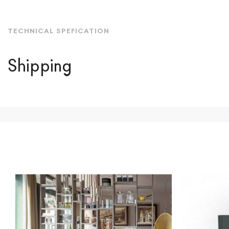
TECHNICAL SPEFICATION
Shipping
We ship to Italy, Europe and worldwide.
Forniture Europ
country of interest. Forniture
Europa
shipping
uses spec
product is available the shipping time is two weeks. Fo
indication, the price is ex-works. You can arrange the pick