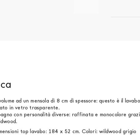
sca
lume ad un mensola di 8 cm di spessore: questo è il lavabo
nato in vetro trasparente.
gno con personalità diverse: raffinata e monocolore grazie a
ildwood.
ensioni top lavabo: 184 x 52 cm. Colori: wildwood grigio