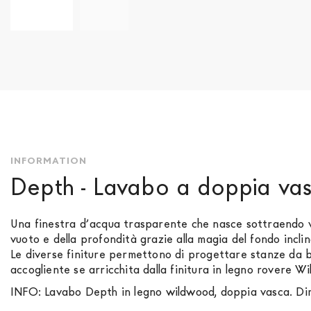
Skip
to
the
beginning
of
the
images
gallery
INFORMATION
Depth - Lavabo a doppia va
Una finestra d’acqua trasparente che nasce sottraendo vo
vuoto e della profondità grazie alla magia del fondo incli
Le diverse finiture permettono di progettare stanze da ba
accogliente se arricchita dalla finitura in legno rovere W
INFO: Lavabo Depth in legno wildwood, doppia vasca. Dim