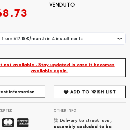
3
VENDUTO
68.73
t not available . Stay updated in case it becomes
available again.
est information
ADD TO WISH LIST
CEPTED
OTHER INFO
Delivery to street level,
assembly excluded to be