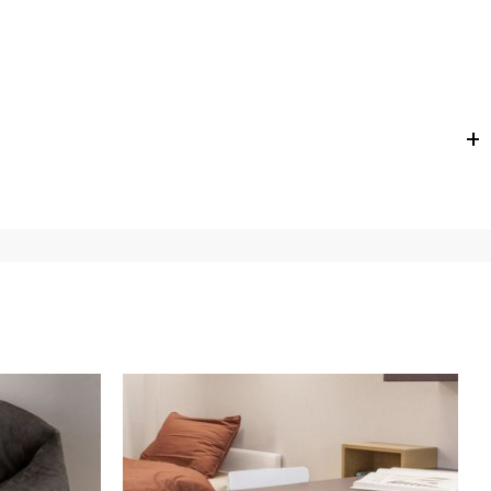
e
for
the entire
European Community,
depending on the
 of the products is always taken care of. As soon as your
uotations when checking out. In case you do not find any