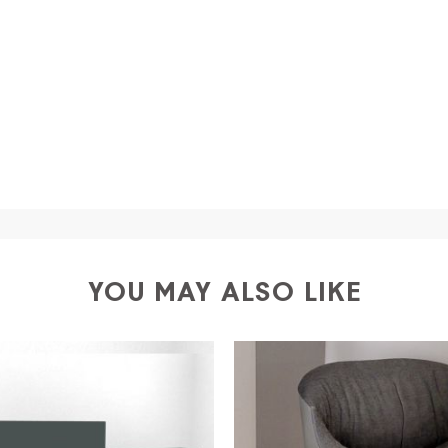
a
shipping is
free of charge in Italy
, but there is a charg
ific couriers for furniture
, which ensure that the handling
r Europe and the rest of the world you can find specific q
-up yourself or ask us for a specific quotation.
YOU MAY ALSO LIKE