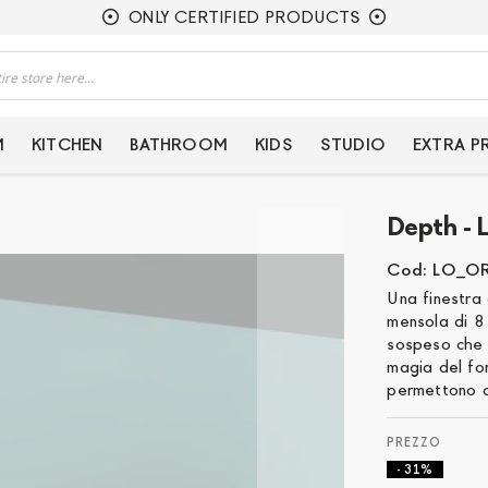
ONLY CERTIFIED PRODUCTS
M
KITCHEN
BATHROOM
KIDS
STUDIO
EXTRA 
Depth - 
Cod: LO_O
Una finestra
mensola di 8
sospeso che g
magia del fon
permettono d
- 31%