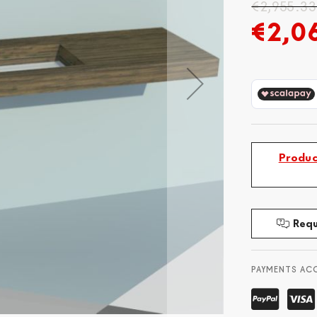
€2,955.3
€2,0
Produc
Requ
PAYMENTS AC