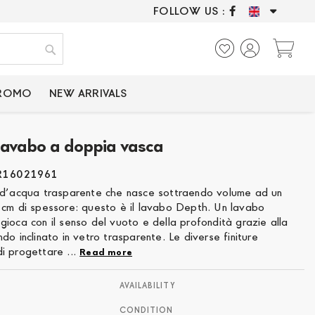
FOLLOW US :
ONLY CERTIFIED P
My
Search
PROMO
NEW ARRIVALS
Lavabo a doppia vasca
R16021961
 d’acqua trasparente che nasce sottraendo volume ad un
 cm di spessore: questo è il lavabo Depth. Un lavabo
ioca con il senso del vuoto e della profondità grazie alla
do inclinato in vetro trasparente. Le diverse finiture
i progettare ...
Read more
AVAILABILITY
CONDITION