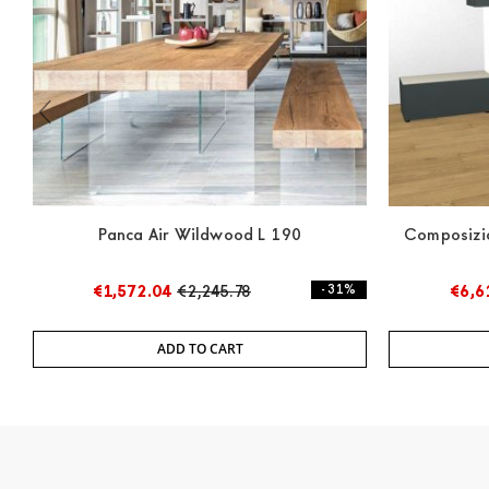
Panca Air Wildwood L 190
Composizio
€1,572.04
€2,245.78
- 31%
€6,6
ADD TO CART