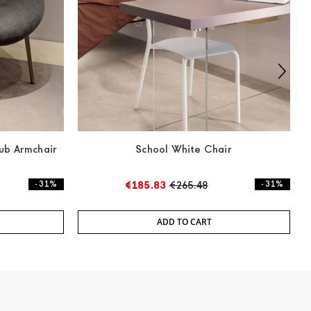
ub Armchair
School White Chair
- 31%
€185.83
€265.48
- 31%
ADD TO CART