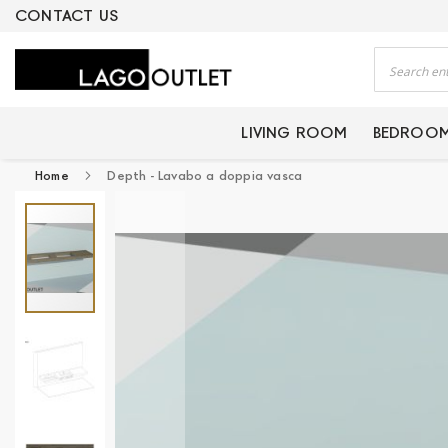
ERTIFIED PRODUCTS
CONTACT US
Search
LIVING ROOM
BEDROO
Home
Depth - Lavabo a doppia vasca
Skip
to
the
end
of
the
images
gallery