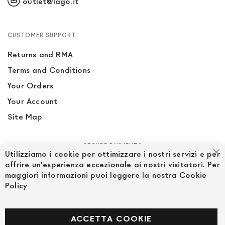
outlet@lago.it
CUSTOMER SUPPORT
Returns and RMA
Terms and Conditions
Your Orders
Your Account
Site Map
SECURE PAYMENTS
Utilizziamo i cookie per ottimizzare i nostri servizi e per
Cl
offrire un'esperienza eccezionale ai nostri visitatori. Per
maggiori informazioni puoi leggere la nostra Cookie
Policy
FOLLOW US ON SOCIAL MEDIA
Facebook
ACCETTA COOKIE