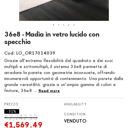
Skip
36e8 - Madia in vetro lucido con
to
specchio
the
beginning
Cod: LO_OR17014039
of
Grazie all’estrema flessibilità del quadrato e dei suoi
the
multipli e sottomultipli, il sistema 36e8 permette di
images
arredare la parete con geometrie inconsuete, offrendo
gallery
innumerevoli opportunità di contenimento. Una parete dalla
grande versatilità: grazie a un’ampia gamma di colori e
finiture, 36e8 ...
Read more
AVAILABILITY
- 31%
CONDITION
€2,242.13
VENDUTO
€1,569.49