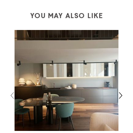
a charge
for
the entire
European Community,
depending on the country of interest. Forniture
YOU MAY ALSO LIKE
Europa
shipping
uses specific couriers for furniture
,
which ensure that the handling of the products is
always taken care of. As soon as your product is
available the shipping time is two weeks. For Europe
and the rest of the world you can find specific
quotations when checking out. In case you do not find
any indication, the price is ex-works. You can arrange
the pick-up yourself or ask us for a specific quotation.