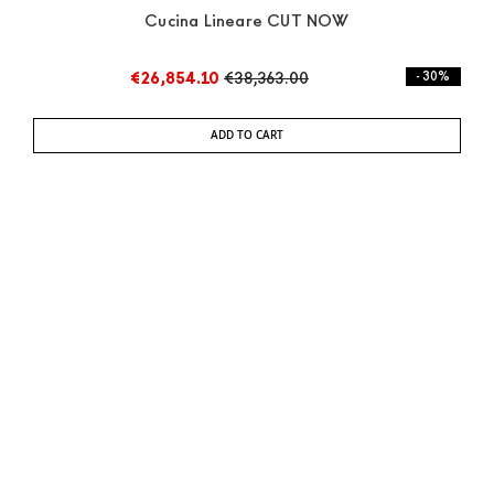
Cucina Lineare CUT NOW
F
€26,854.10
€38,363.00
- 30%
ADD TO CART