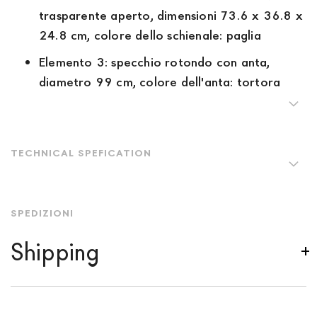
trasparente aperto, dimensioni 73.6 x 36.8 x
24.8 cm, colore dello schienale: paglia
Elemento 3: specchio rotondo con anta,
diametro 99 cm, colore dell'anta: tortora
TECHNICAL SPEFICATION
SPEDIZIONI
Shipping
We ship to Italy, Europe and worldwide.
Forniture
Europa
shipping is
free of charge in Italy
, but there is