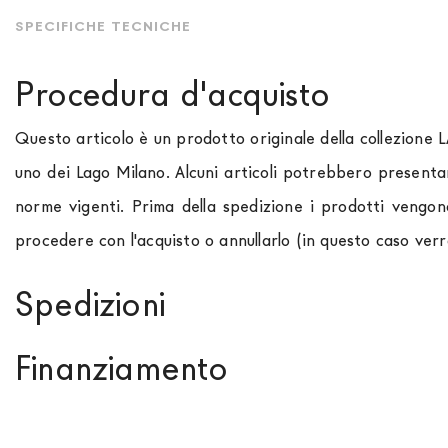
SPECIFICHE TECNICHE
Procedura d'acquisto
Questo articolo è un prodotto originale della collezione 
uno dei Lago Milano. Alcuni articoli potrebbero presenta
norme vigenti. Prima della spedizione i prodotti vengon
procedere con l'acquisto o annullarlo (in questo caso ver
Spedizioni
Spediamo in Italia, Europa e nel mondo. La spedizione
Fo
Finanziamento
paese di interesse. La spedizione
Forniture Europa
util
momento che il vostro prodotto è disponibile i tempi di 
Se sei residente in Italia, tutti i prodotti possono 
out. Nel caso in cui non trovi indicazioni il prezzo è da in
approvazione da parte di AGOS. In questo caso, bisogna