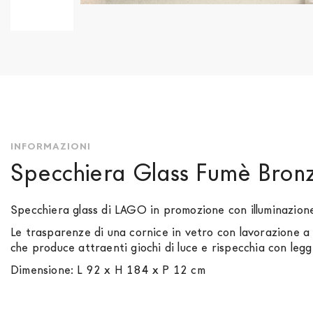
Vai
all'inizio
della
galleria
di
immagini
INFORMAZIONI
Specchiera Glass Fumè Bron
Specchiera glass di LAGO in promozione con illuminazione
Le trasparenze di una cornice in vetro con lavorazione a 
che produce attraenti giochi di luce e rispecchia con legge
Dimensione: L 92 x H 184 x P 12 cm