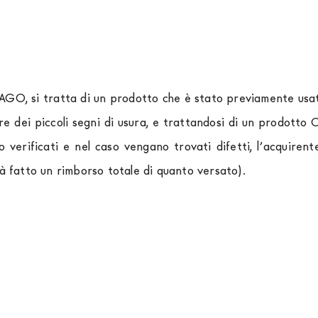
LAGO, si tratta di un prodotto che è stato previamente usato
re dei piccoli segni di usura, e trattandosi di un prodott
o verificati e nel caso vengano trovati difetti, l’acquir
rà fatto un rimborso totale di quanto versato).
rniture Europa
è
gratuita in Italia
, invece è previsto un c
izza corrieri specifici per l'arredamento
, che garantiscono
spedizione sono di due settimane. Per Europa e resto del 
essere finanziati in 10/24 mesi con un anticipo del 30% 
tendersi franco Italia. Potrai organizzare tu il ritiro o rich
 completare la procedura di ordine e come metodo di paga