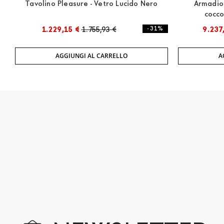
Tavolino Pleasure - Vetro Lucido Nero
Armadio 
cocco
1.229,15 €
1.755,93 €
- 31%
9.237
AGGIUNGI AL CARRELLO
A