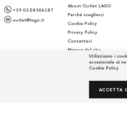
About Outlet LAGO
+39 02-58306187
Perchè sceglierci
outlet@lago.it
Cookie Policy
Privacy Policy
Contattaci
Mappa del sito
Utilizziamo i cook
Sito LAGO
eccezionale ai no
Cookie Policy
© Powered by MAV Arreda s.r.l. | P.IVA IT059191
ACCETTA 
Corso Lodi, 2 | Milano - pec mavarreda@pec.it