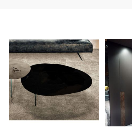
acconto del 30% è necessario inviare a mezzo mail cop
documento che attesti un reddito (cedolino o modello unic