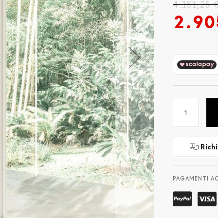
4.151,25 
2.90
Richi
PAGAMENTI A