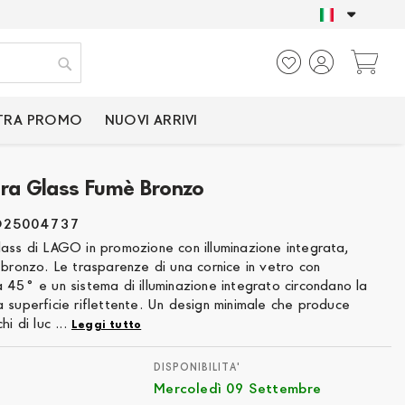
SOLO PRODOTTI CER
Ca
Cerca
TRA PROMO
NUOVI ARRIVI
ra Glass Fumè Bronzo
O25004737
lass di LAGO in promozione con illuminazione integrata,
 bronzo. Le trasparenze di una cornice in vetro con
 45° e un sistema di illuminazione integrato circondano la
 superficie riflettente. Un design minimale che produce
hi di luc ...
Leggi tutto
DISPONIBILITA'
Mercoledì 09 Settembre