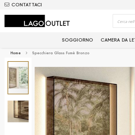
ODOTTI CERTIFICATI
CONTATTACI
Cerca
SOGGIORNO
CAMERA DA L
Home
Specchiera Glass Fumè Bronzo
Vai
alla
fine
della
galleria
di
immagini