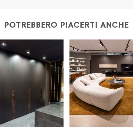
ia dei seguenti documenti: 1) documento di identità (fr
o) 4) iban per l'addebito delle rate
POTREBBERO PIACERTI ANCHE