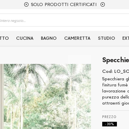
SOLO PRODOTTI CERTIFICATI
ETTO
CUCINA
BAGNO
CAMERETTA
STUDIO
EX
Specchie
Cod: LO_S
Specchiera g
finitura fumè
lavorazione a
purezza della
attraenti gioc
- 30%