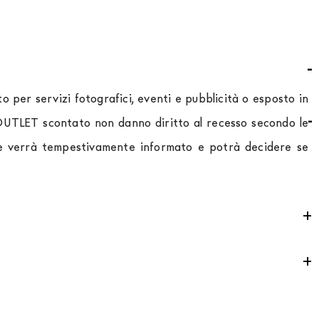
 per servizi fotografici, eventi e pubblicità o esposto in
o OUTLET scontato non danno diritto al recesso secondo le
ente verrà tempestivamente informato e potrà decidere se
ontributo
per tutta la
Comunità Europea,
a seconda del
 che la movimentazione dei prodotti sia sempre curata. Al
mondo puoi trovare quotazioni specifiche in fase di check
e un contributo di € 190. L'accettazione è soggetta ad
iederci una quotazione specifica.
mento va indicato "finanziamento". Dopo aver versato un