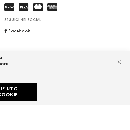
SEGUICI NEI SOCIAL
Facebook
za
ostra
Chiu
RIFIUTO
Developed with
COOKIE
by
DF Solution