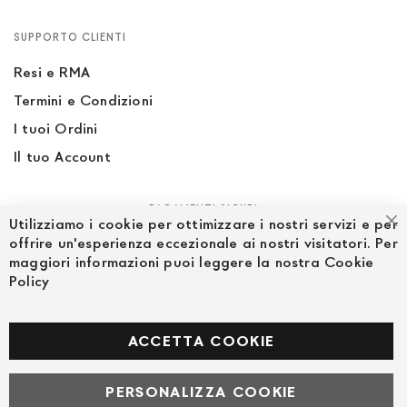
SUPPORTO CLIENTI
Resi e RMA
Termini e Condizioni
I tuoi Ordini
Il tuo Account
PAGAMENTI SICURI
Utilizziamo i cookie per ottimizzare i nostri servizi e per
Ch
offrire un'esperienza eccezionale ai nostri visitatori. Per
maggiori informazioni puoi leggere la nostra Cookie
Policy
SEGUICI NEI SOCIAL
Facebook
ACCETTA COOKIE
PERSONALIZZA COOKIE
© Powered by MAV Arreda s.r.l. | P.IVA IT05919160969