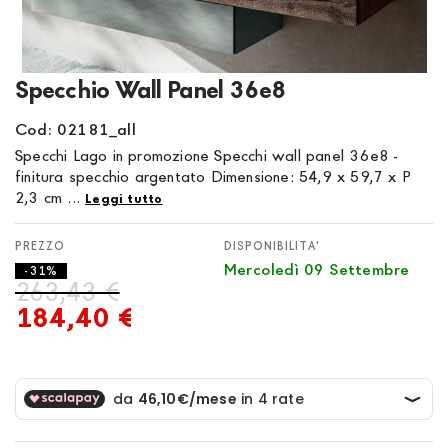
Vai
Specchio Wall Panel 36e8
all'inizio
della
Cod: 02181_all
galleria
Specchi Lago in promozione Specchi wall panel 36e8 -
di
finitura specchio argentato Dimensione: 54,9 x 59,7 x P
immagini
2,3 cm ...
Leggi tutto
DISPONIBILITA'
Mercoledì 09 Settembre
- 31%
263,43 €
184,40 €