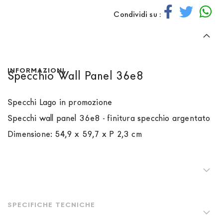
Condividi su :
INFORMAZIONI
Specchio Wall Panel 36e8
Specchi Lago in promozione
Specchi wall panel 36e8
- finitura specchio argentato
Dimensione: 54,9 x 59,7 x P 2,3 cm
SPECIFICHE TECNICHE