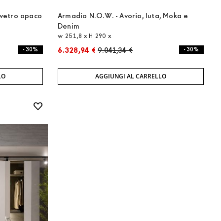
 vetro opaco
Armadio N.O.W. - Avorio, Iuta, Moka e
Denim
w 251,8 x H 290 x
- 30%
6.328,94 €
9.041,34 €
- 30%
LO
AGGIUNGI AL CARRELLO