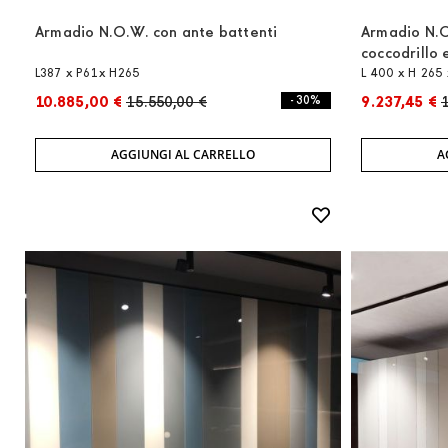
Armadio N.O.W. con ante battenti
Armadio N.O
coccodrillo 
L387 x P61x H265
L 400 x H 265 
10.885,00 €
15.550,00 €
- 30%
9.237,45 €
1
AGGIUNGI AL CARRELLO
A