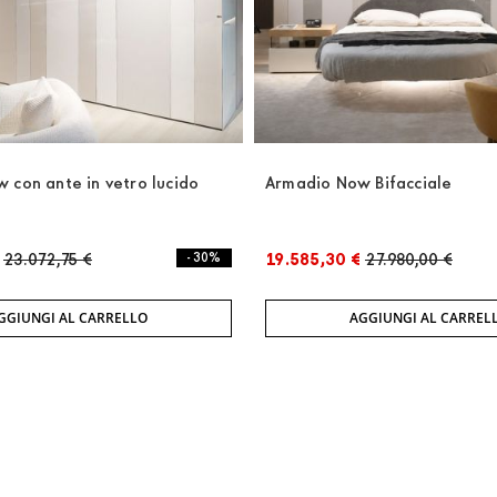
 con ante in vetro lucido
Armadio Now Bifacciale
23.072,75 €
- 30%
19.585,30 €
27.980,00 €
GGIUNGI AL CARRELLO
AGGIUNGI AL CARREL