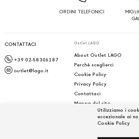
ORDINI TELEFONICI
MIGL
GA
Outlet LAGO
CONTATTACI
About Outlet LAGO
+39 02-58306187
Perchè sceglierci
outlet@lago.it
Cookie Policy
Privacy Policy
Contattaci
Mappa del sito
Utilizziamo i cook
Sito LAGO
eccezionale ai no
Cookie Policy