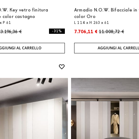
.W. Key vetro finitura
Armadio N.O.W. Bifacciale in
e color castagno
color Oro
x P 61
L 114 x H 263 x 61
3.196,36 €
- 31%
7.706,11 €
11.008,72 €
GGIUNGI AL CARRELLO
AGGIUNGI AL CARREL