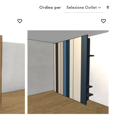
Im
Ordina per
la
di
de