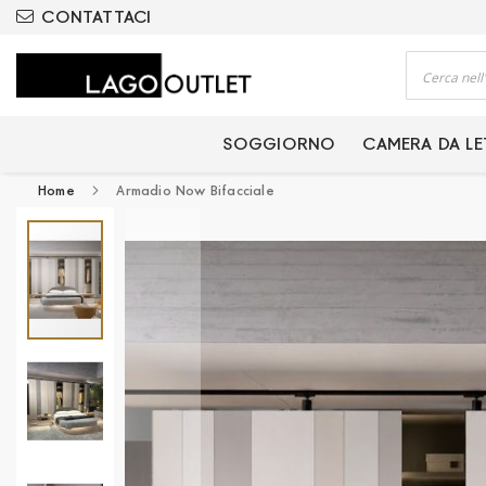
ODOTTI CERTIFICATI
CONTATTACI
Cerca
SOGGIORNO
CAMERA DA L
Home
Armadio Now Bifacciale
Vai
alla
fine
della
galleria
di
immagini