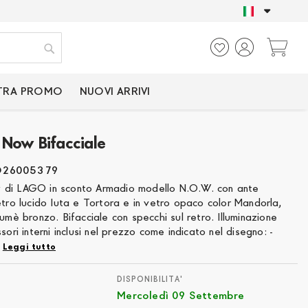
SOLO PRODOTTI CER
Ca
Cerca
TRA PROMO
NUOVI ARRIVI
Now Bifacciale
O26005379
di LAGO in sconto Armadio modello N.O.W. con ante
etro lucido Iuta e Tortora e in vetro opaco color Mandorla,
fumè bronzo. Bifacciale con specchi sul retro. Illuminazione
sori interni inclusi nel prezzo come indicato nel disegno: -
.
Leggi tutto
DISPONIBILITA'
Mercoledì 09 Settembre