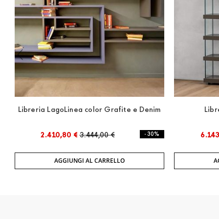
Libreria LagoLinea color Grafite e Denim
Libr
2.410,80 €
3.444,00 €
- 30%
6.143
AGGIUNGI AL CARRELLO
A