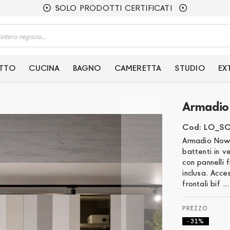
SOLO PRODOTTI CERTIFICATI
ETTO
CUCINA
BAGNO
CAMERETTA
STUDIO
EX
Armadio 
Cod: LO_S
Armadio Now 
battenti in v
con pannelli 
inclusa. Acces
frontali bif ..
- 31%