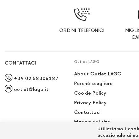
ORDINI TELEFONICI
MIGL
GA
Outlet LAGO
CONTATTACI
About Outlet LAGO
+39 02-58306187
Perchè sceglierci
outlet@lago.it
Cookie Policy
Privacy Policy
Contattaci
Mappa del sito
Utilizziamo i cook
Sito LAGO
eccezionale ai no