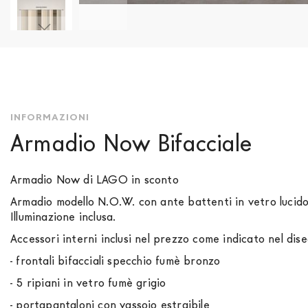
Vai
all'inizio
della
galleria
di
immagini
INFORMAZIONI
Armadio Now Bifacciale
Armadio Now di LAGO in sconto
Armadio modello N.O.W. con ante battenti in vetro lucido 
Illuminazione inclusa.
Accessori interni inclusi nel prezzo come indicato nel dis
- frontali bifacciali specchio fumè bronzo
- 5 ripiani in vetro fumè grigio
- portapantaloni con vassoio estraibile