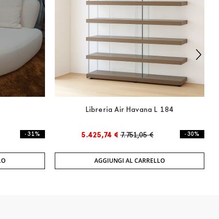
Libreria Air Havana L 184
- 31%
5.425,74 €
7.751,05 €
- 30%
LO
AGGIUNGI AL CARRELLO