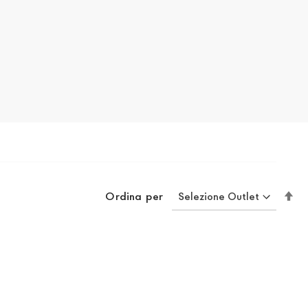
Im
Ordina per
la
di
de