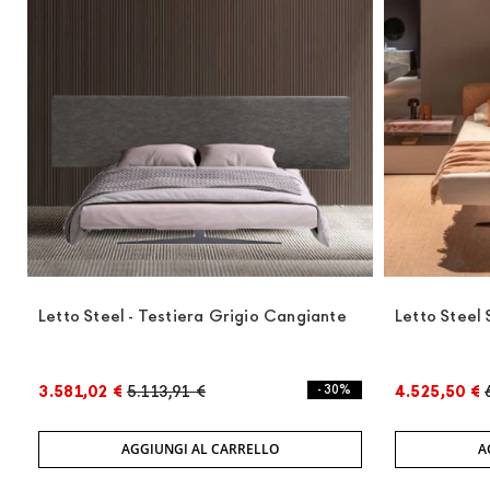
Letto Steel - Testiera Grigio Cangiante
Letto Steel 
3.581,02 €
5.113,91 €
- 30%
4.525,50 €
AGGIUNGI AL CARRELLO
A