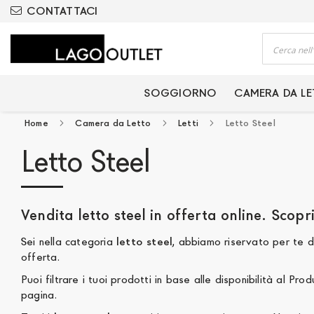
ODOTTI CERTIFICATI
CONTATTACI
Cerca
SOGGIORNO
CAMERA DA L
Home
Camera da Letto
Letti
Letto Steel
Letto Steel
Sei nella categoria
letto steel
, abbiamo riservato per te diversi Letto Steel disponibili online, in promozione e in
offerta.
Puoi filtrare i tuoi prodotti in base alle disponibilità al Produttore, al Prezz
pagina.