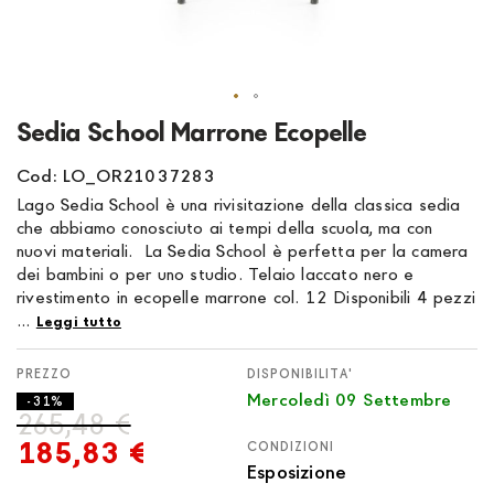
Vai
Sedia School Marrone Ecopelle
all'inizio
della
Cod: LO_OR21037283
galleria
Lago Sedia School è una rivisitazione della classica sedia
di
che abbiamo conosciuto ai tempi della scuola, ma con
immagini
nuovi materiali. La Sedia School è perfetta per la camera
dei bambini o per uno studio. Telaio laccato nero e
rivestimento in ecopelle marrone col. 12 Disponibili 4 pezzi
...
Leggi tutto
DISPONIBILITA'
Mercoledì 09 Settembre
- 31%
265,48 €
185,83 €
CONDIZIONI
Esposizione