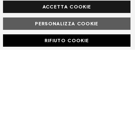
Facebook
ACCETTA COOKIE
PERSONALIZZA COOKIE
© Powered by MAV Arreda s.r.l. | P.IVA IT05919160969
Corso Lodi, 2 | Milano - pec mavarreda@pec.it
RIFIUTO COOKIE
Developed with
by
DF Solution