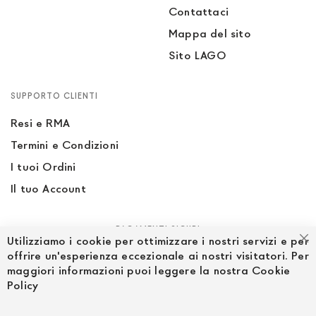
Contattaci
Mappa del sito
Sito LAGO
SUPPORTO CLIENTI
Resi e RMA
Termini e Condizioni
I tuoi Ordini
Il tuo Account
PAGAMENTI SICURI
Utilizziamo i cookie per ottimizzare i nostri servizi e per
Ch
offrire un'esperienza eccezionale ai nostri visitatori. Per
maggiori informazioni puoi leggere la nostra Cookie
Policy
SEGUICI NEI SOCIAL