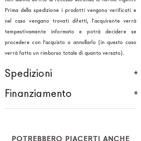
Prima della spedizione i prodotti vengono verificati e
nel caso vengano trovati difetti, l’acquirente verrà
tempestivamente informato e potrà decidere se
procedere con l'acquisto o annullarlo (in questo caso
verrà fatto un rimborso totale di quanto versato).
Spedizioni
Spediamo in Italia, Europa e nel mondo. La spedizione
Finanziamento
Forniture Europa
è
gratuita in Italia
, invece è
previsto un contributo
per tutta la
Comunità
Se sei residente in Italia, tutti i prodotti possono
Europea,
a seconda del paese di interesse. La
essere finanziati in 10/24 mesi con un anticipo del
spedizione
Forniture Europa
utilizza corrieri specifici
30% e un contributo di € 190. L'accettazione è
per l'arredamento
, che garantiscono che la
soggetta ad approvazione da parte di AGOS. In
POTREBBERO PIACERTI ANCHE
movimentazione dei prodotti sia sempre curata. Al