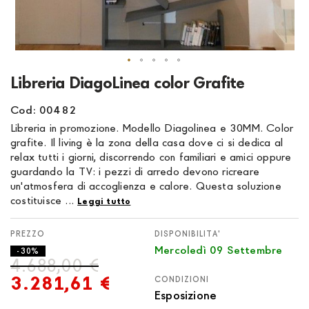
Vai
Libreria DiagoLinea color Grafite
all'inizio
della
Cod: 00482
galleria
Libreria in promozione. Modello Diagolinea e 30MM. Color
di
grafite. Il living è la zona della casa dove ci si dedica al
immagini
relax tutti i giorni, discorrendo con familiari e amici oppure
guardando la TV: i pezzi di arredo devono ricreare
un'atmosfera di accoglienza e calore. Questa soluzione
costituisce ...
Leggi tutto
DISPONIBILITA'
Mercoledì 09 Settembre
- 30%
4.688,00 €
3.281,61 €
CONDIZIONI
Esposizione