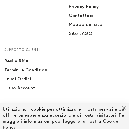
Privacy Policy
Contattaci
Mappa del sito
Sito LAGO
SUPPORTO CLIENTI
Resi e RMA
Termini e Condizioni
I tuoi Ordini
Il tuo Account
PAGAMENTI SICURI
Utilizziamo i cookie per ottimizzare i nostri servizi e per
Ch
offrire un'esperienza eccezionale ai nostri visitatori. Per
maggiori informazioni puoi leggere la nostra Cookie
Policy