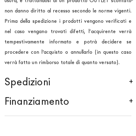
usura, e trattandosi di un prodotto OUTLET scontato
non danno diritto al recesso secondo le norme vigenti.
Prima della spedizione i prodotti vengono verificati e
nel caso vengano trovati difetti, l’acquirente verrà
tempestivamente informato e potrà decidere se
procedere con l'acquisto o annullarlo (in questo caso
verrà fatto un rimborso totale di quanto versato).
Spedizioni
Spediamo in Italia, Europa e nel mondo. La spedizione
Finanziamento
Forniture Europa
è
gratuita in Italia
, invece è
previsto un contributo
per tutta la
Comunità
Se sei residente in Italia, tutti i prodotti possono
Europea,
a seconda del paese di interesse. La
essere finanziati in 10/24 mesi con un anticipo del
spedizione
Forniture Europa
utilizza corrieri specifici
30% e un contributo di € 190. L'accettazione è