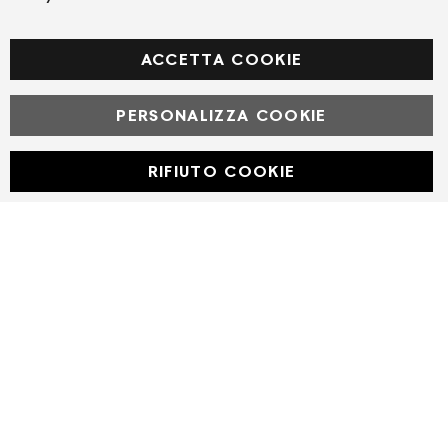
SEGUICI NEI SOCIAL
Facebook
ACCETTA COOKIE
PERSONALIZZA COOKIE
© Powered by MAV Arreda s.r.l. | P.IVA IT05919160969
Corso Lodi, 2 | Milano - pec mavarreda@pec.it
RIFIUTO COOKIE
Developed with
by
DF Solution