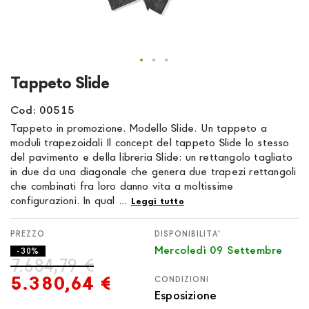
Vai
Tappeto Slide
all'inizio
della
Cod: 00515
galleria
Tappeto in promozione. Modello Slide. Un tappeto a
di
moduli trapezoidali Il concept del tappeto Slide lo stesso
immagini
del pavimento e della libreria Slide: un rettangolo tagliato
in due da una diagonale che genera due trapezi rettangoli
che combinati fra loro danno vita a moltissime
configurazioni. In qual ...
Leggi tutto
DISPONIBILITA'
Mercoledì 09 Settembre
- 30%
7.684,79 €
5.380,64 €
CONDIZIONI
Esposizione