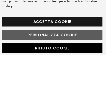
maggiori informazioni puoi leggere la nostra Cookie
Policy
SEGUICI NEI SOCIAL
Facebook
ACCETTA COOKIE
PERSONALIZZA COOKIE
© Powered by MAV Arreda s.r.l. | P.IVA IT05919160969
Corso Lodi, 2 | Milano - pec mavarreda@pec.it
RIFIUTO COOKIE
Developed with
by
DF Solution