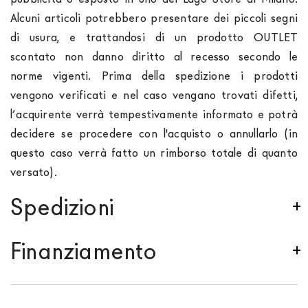
Alcuni articoli potrebbero presentare dei piccoli segni
di usura, e trattandosi di un prodotto OUTLET
scontato non danno diritto al recesso secondo le
norme vigenti. Prima della spedizione i prodotti
vengono verificati e nel caso vengano trovati difetti,
l’acquirente verrà tempestivamente informato e potrà
decidere se procedere con l'acquisto o annullarlo (in
questo caso verrà fatto un rimborso totale di quanto
versato).
Spedizioni
Spediamo in Italia, Europa e nel mondo. La spedizione
Finanziamento
Forniture Europa
è
gratuita in Italia
, invece è
previsto un contributo
per tutta la
Comunità
Se sei residente in Italia, tutti i prodotti possono
Europea,
a seconda del paese di interesse. La
essere finanziati in 10/24 mesi con un anticipo del