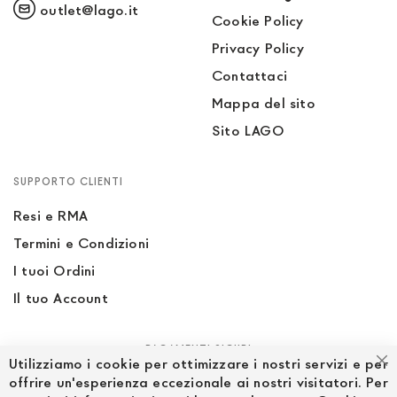
outlet@lago.it
Cookie Policy
Privacy Policy
Contattaci
Mappa del sito
Sito LAGO
SUPPORTO CLIENTI
Resi e RMA
Termini e Condizioni
I tuoi Ordini
Il tuo Account
PAGAMENTI SICURI
Utilizziamo i cookie per ottimizzare i nostri servizi e per
Ch
offrire un'esperienza eccezionale ai nostri visitatori. Per