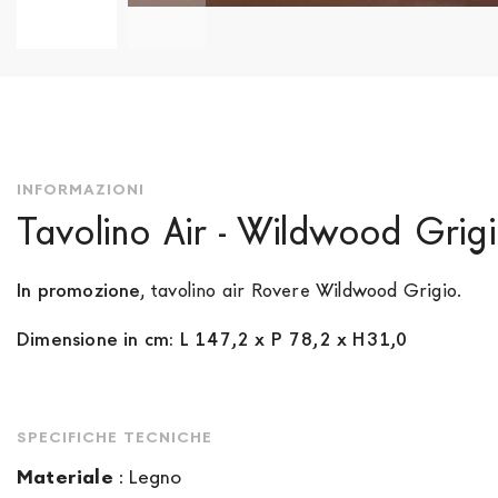
Vai
all'inizio
della
galleria
di
immagini
INFORMAZIONI
Tavolino Air - Wildwood Grig
In promozione
, tavolino air Rovere Wildwood Grigio.
Dimensione in cm: L 147,2 x P 78,2 x H31,0
SPECIFICHE TECNICHE
Materiale
:
Legno