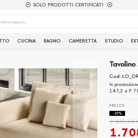
SOLO PRODOTTI CERTIFICATI
ETTO
CUCINA
BAGNO
CAMERETTA
STUDIO
EX
Tavolino
Cod: LO_O
In promozion
147,2 x P 78
- 30%
2.439,04 
1.70