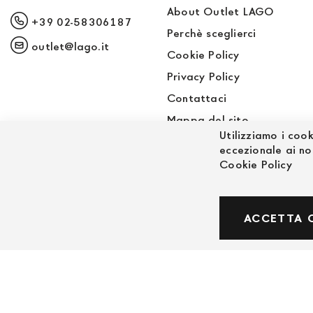
About Outlet LAGO
+39 02-58306187
Perchè sceglierci
outlet@lago.it
Cookie Policy
Privacy Policy
Contattaci
Mappa del sito
Utilizziamo i cook
Sito LAGO
eccezionale ai no
Cookie Policy
© Powered by MAV Arreda s.r.l. | P.IVA IT059191
ACCETTA 
Corso Lodi, 2 | Milano - pec mavarreda@pec.it