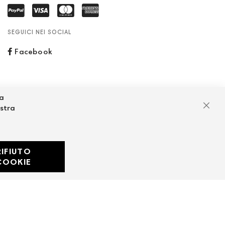
SEGUICI NEI SOCIAL
Facebook
za
ostra
Chiu
RIFIUTO
Developed with
COOKIE
by
DF Solution