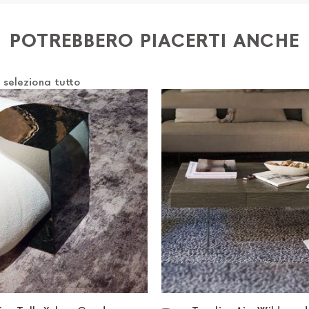
o) 4) iban per l'addebito delle rate
POTREBBERO PIACERTI ANCHE
e
seleziona tutto