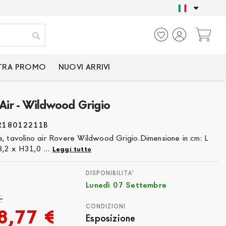
SOLO PRODOTTI CER
Ca
Cerca
TRA PROMO
NUOVI ARRIVI
 Air - Wildwood Grigio
R18012211B
e, tavolino air Rovere Wildwood Grigio.Dimensione in cm: L
,2 x H31,0 ...
Leggi tutto
DISPONIBILITA'
Lunedì 07 Settembre
€
CONDIZIONI
8,77 €
Esposizione