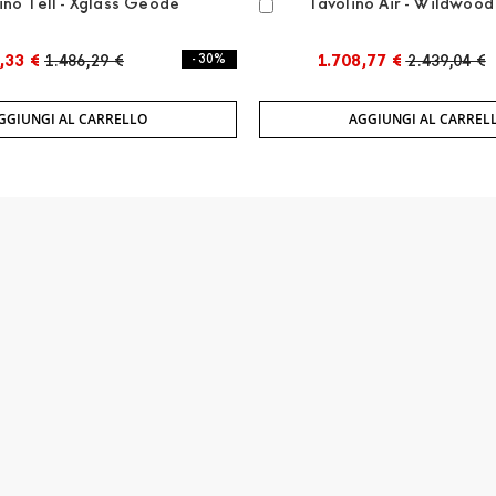
ino Tell - Xglass Geode
Tavolino Air - Wildwood
Aggiungi
al
Carrello
,33 €
1.486,29 €
- 30%
1.708,77 €
2.439,04 €
GGIUNGI AL CARRELLO
AGGIUNGI AL CARREL