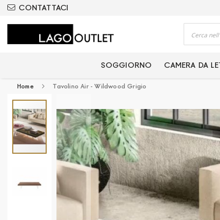
ODOTTI CERTIFICATI
CONTATTACI
Cerca
SOGGIORNO
CAMERA DA L
Home
Tavolino Air - Wildwood Grigio
Vai
alla
fine
della
galleria
di
immagini