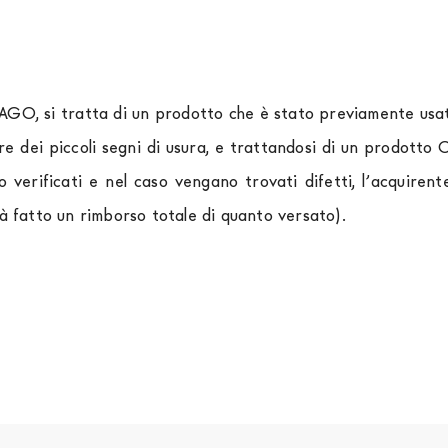
LAGO, si tratta di un prodotto che è stato previamente usato
re dei piccoli segni di usura, e trattandosi di un prodott
o verificati e nel caso vengano trovati difetti, l’acquir
rà fatto un rimborso totale di quanto versato).
rniture Europa
è
gratuita in Italia
, invece è previsto un c
izza corrieri specifici per l'arredamento
, che garantiscono
spedizione sono di due settimane. Per Europa e resto del 
essere finanziati in 10/24 mesi con un anticipo del 30% 
tendersi franco Italia. Potrai organizzare tu il ritiro o rich
 completare la procedura di ordine e come metodo di paga
ia dei seguenti documenti: 1) documento di identità (fr