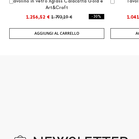
Tavolino in vetro Xglass Calacatta Gold e
Tavol
Aggiungi
Aggiungi
Art&Craft
al
al
Carrello
Carrello
1.256,52 €
1.793,19 €
- 30%
1.041
AGGIUNGI AL CARRELLO
A