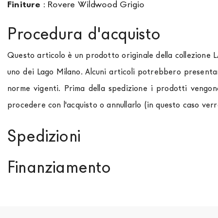
Finiture
:
Rovere Wildwood Grigio
Procedura d'acquisto
Questo articolo è un prodotto originale della collezione 
uno dei Lago Milano. Alcuni articoli potrebbero presenta
norme vigenti. Prima della spedizione i prodotti vengon
procedere con l'acquisto o annullarlo (in questo caso ver
Spedizioni
Spediamo in Italia, Europa e nel mondo. La spedizione
Fo
Finanziamento
paese di interesse. La spedizione
Forniture Europa
util
momento che il vostro prodotto è disponibile i tempi di 
Se sei residente in Italia, tutti i prodotti possono 
out. Nel caso in cui non trovi indicazioni il prezzo è da in
approvazione da parte di AGOS. In questo caso, bisogna
acconto del 30% è necessario inviare a mezzo mail cop