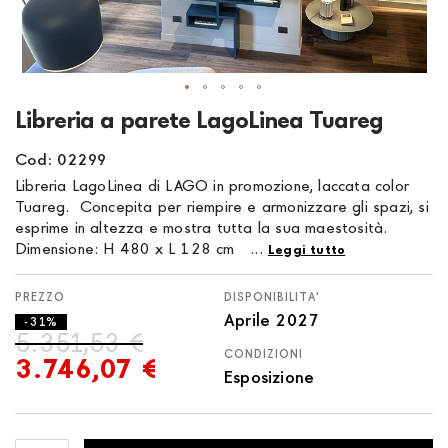
Vai
Libreria a parete LagoLinea Tuareg
all'inizio
della
Cod: 02299
galleria
Libreria LagoLinea di LAGO in promozione, laccata color
di
Tuareg. Concepita per riempire e armonizzare gli spazi, si
immagini
esprime in altezza e mostra tutta la sua maestosità.
Dimensione: H 480 x L 128 cm ...
Leggi tutto
DISPONIBILITA'
Aprile 2027
- 31%
5.351,53 €
CONDIZIONI
3.746,07 €
Esposizione