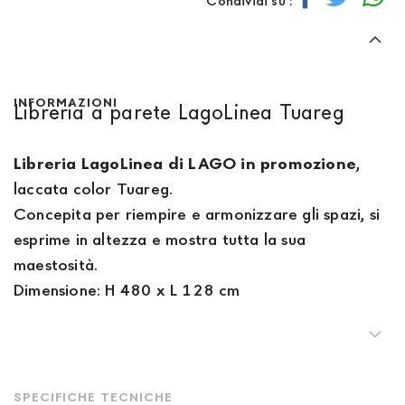
Condividi su :
INFORMAZIONI
Libreria a parete LagoLinea Tuareg
Libreria LagoLinea di LAGO in promozione
,
laccata color Tuareg.
Concepita per riempire e armonizzare gli spazi, si
esprime in altezza e mostra tutta la sua
maestosità.
Dimensione: H 480 x L 128 cm
SPECIFICHE TECNICHE