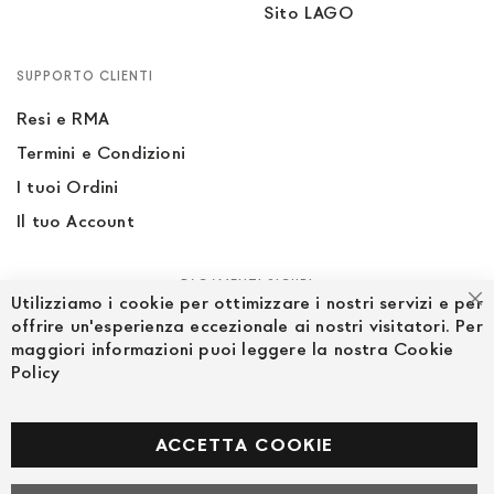
Sito LAGO
SUPPORTO CLIENTI
Resi e RMA
Termini e Condizioni
I tuoi Ordini
Il tuo Account
PAGAMENTI SICURI
Utilizziamo i cookie per ottimizzare i nostri servizi e per
Ch
offrire un'esperienza eccezionale ai nostri visitatori. Per
maggiori informazioni puoi leggere la nostra Cookie
Policy
SEGUICI NEI SOCIAL
Facebook
ACCETTA COOKIE