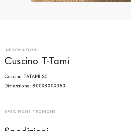
Vai
all'inizio
della
galleria
di
immagini
INFORMAZIONI
Cuscino T-Tami
Cuscino TATAMI S5
Dimensione: 800X800X350
SPECIFICHE TECNICHE