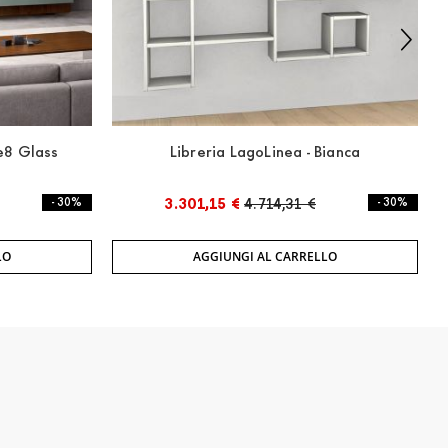
e8 Glass
Libreria LagoLinea - Bianca
- 30%
3.301,15 €
4.714,31 €
- 30%
LO
AGGIUNGI AL CARRELLO