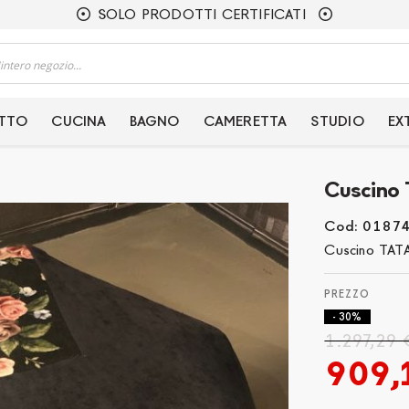
SOLO PRODOTTI CERTIFICATI
ETTO
CUCINA
BAGNO
CAMERETTA
STUDIO
EX
Cuscino 
Cod: 0187
Cuscino TAT
- 30%
1.297,29 
909,