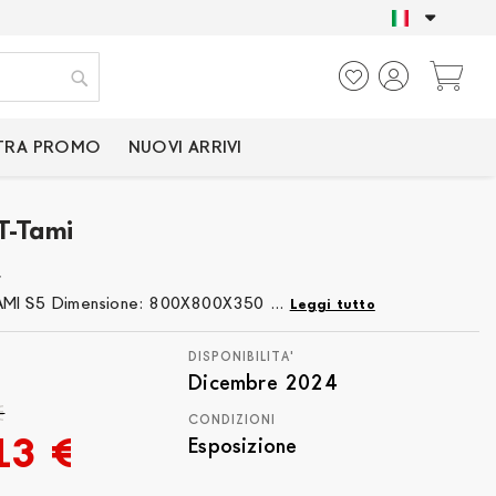
SOLO PRODOTTI CER
Ca
Cerca
TRA PROMO
NUOVI ARRIVI
T-Tami
4
AMI S5 Dimensione: 800X800X350 ...
Leggi tutto
DISPONIBILITA'
Dicembre 2024
€
CONDIZIONI
13 €
Esposizione