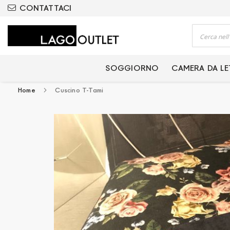
ODOTTI CERTIFICATI
CONTATTACI
Cerca
SOGGIORNO
CAMERA DA L
Home
Cuscino T-Tami
Vai
alla
fine
della
galleria
di
immagini