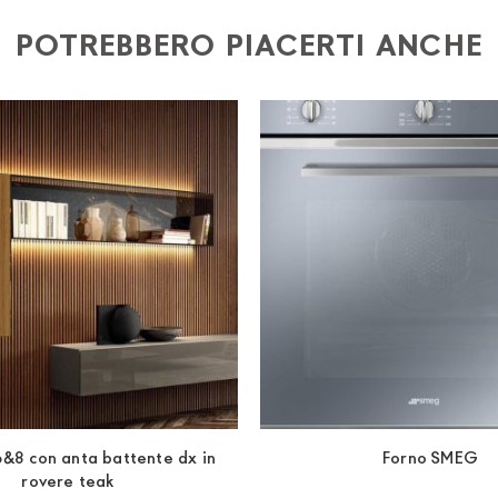
o) 4) iban per l'addebito delle rate
POTREBBERO PIACERTI ANCHE
&8 con anta battente dx in
Forno SMEG
rovere teak