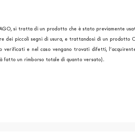
LAGO, si tratta di un prodotto che è stato previamente usato
re dei piccoli segni di usura, e trattandosi di un prodott
o verificati e nel caso vengano trovati difetti, l’acquir
rà fatto un rimborso totale di quanto versato).
rniture Europa
è
gratuita in Italia
, invece è previsto un c
izza corrieri specifici per l'arredamento
, che garantiscono
spedizione sono di due settimane. Per Europa e resto del 
essere finanziati in 10/24 mesi con un anticipo del 30% 
tendersi franco Italia. Potrai organizzare tu il ritiro o rich
 completare la procedura di ordine e come metodo di paga
ia dei seguenti documenti: 1) documento di identità (fr