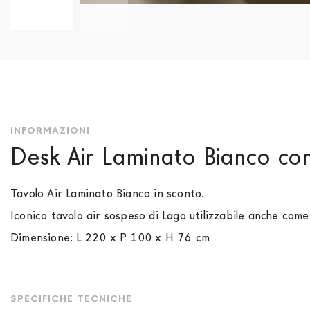
Vai
all'inizio
della
galleria
di
immagini
INFORMAZIONI
Desk Air Laminato Bianco co
Tavolo Air Laminato Bianco in sconto.
Iconico tavolo air sospeso di Lago utilizzabile anche com
Dimensione: L 220 x P 100 x H 76 cm
SPECIFICHE TECNICHE