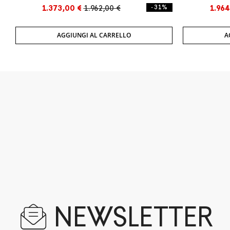
1.373,00 €
1.962,00 €
- 31%
1.964
AGGIUNGI AL CARRELLO
A
NEWSLETTER