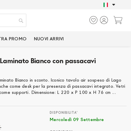
SOLO PRODOTTI CER
Ca
Cerca
TRA PROMO
NUOVI ARRIVI
 Laminato Bianco con passacavi
0
minato Bianco in sconto. Iconico tavolo air sospeso di Lago
anche come desk per la presenza di passacavi integrato. Vetri
 come supporti. Dimensione: L 220 x P 100 x H 76 cm ...
DISPONIBILITA'
Mercoledì 09 Settembre
€