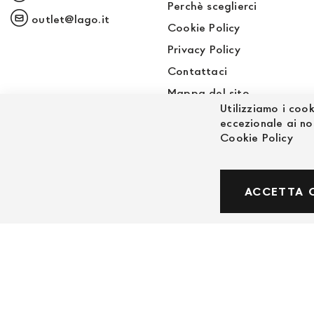
Perchè sceglierci
outlet@lago.it
Cookie Policy
Privacy Policy
Contattaci
Mappa del sito
Utilizziamo i cook
Sito LAGO
eccezionale ai no
Cookie Policy
© Powered by MAV Arreda s.r.l. | P.IVA IT059191
ACCETTA 
Corso Lodi, 2 | Milano - pec mavarreda@pec.it