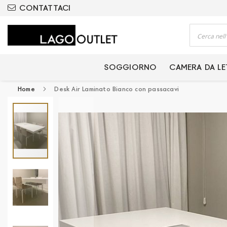
ODOTTI CERTIFICATI
CONTATTACI
Cerca
SOGGIORNO
CAMERA DA L
Home
Desk Air Laminato Bianco con passacavi
Vai
alla
fine
della
galleria
di
immagini