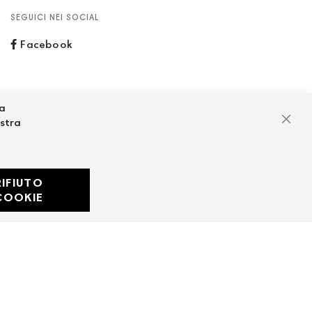
SEGUICI NEI SOCIAL
Facebook
za
ostra
Chiu
RIFIUTO
Developed with
COOKIE
by
DF Solution