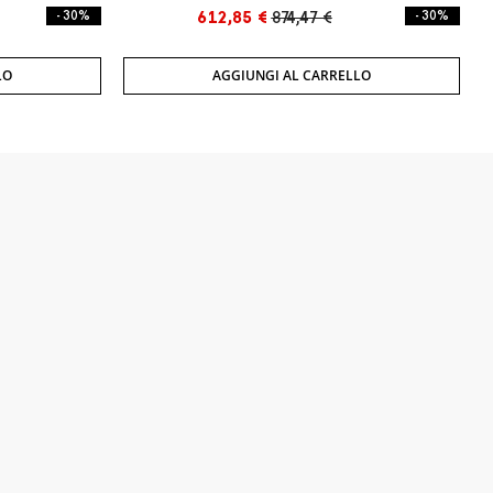
- 30%
612,85 €
874,47 €
- 30%
LO
AGGIUNGI AL CARRELLO