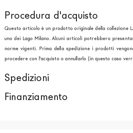
Procedura d'acquisto
Questo articolo è un prodotto originale della collezione 
uno dei Lago Milano. Alcuni articoli potrebbero presenta
norme vigenti. Prima della spedizione i prodotti vengon
procedere con l'acquisto o annullarlo (in questo caso ver
Spedizioni
Spediamo in Italia, Europa e nel mondo. La spedizione
Fo
Finanziamento
paese di interesse. La spedizione
Forniture Europa
util
momento che il vostro prodotto è disponibile i tempi di 
Se sei residente in Italia, tutti i prodotti possono 
out. Nel caso in cui non trovi indicazioni il prezzo è da in
approvazione da parte di AGOS. In questo caso, bisogna
acconto del 30% è necessario inviare a mezzo mail cop