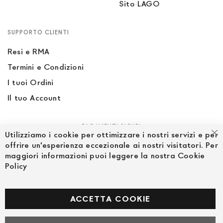
Sito LAGO
SUPPORTO CLIENTI
Resi e RMA
Termini e Condizioni
I tuoi Ordini
Il tuo Account
PAGAMENTI SICURI
Utilizziamo i cookie per ottimizzare i nostri servizi e per
Ch
offrire un'esperienza eccezionale ai nostri visitatori. Per
maggiori informazioni puoi leggere la nostra Cookie
Policy
SEGUICI NEI SOCIAL
Facebook
ACCETTA COOKIE