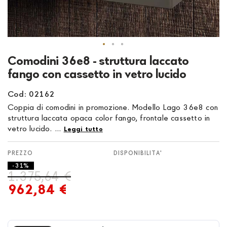
Vai
Comodini 36e8 - struttura laccato
all'inizio
fango con cassetto in vetro lucido
della
galleria
Cod: 02162
di
Coppia di comodini in promozione. Modello Lago 36e8 con
immagini
struttura laccata opaca color fango, frontale cassetto in
vetro lucido. ...
Leggi tutto
DISPONIBILITA'
- 31%
1.375,64 €
962,84 €