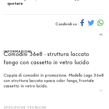
quotare
Condividi su :
INFORMAZIONI
Comodini 36e8 - struttura laccato
fango con cassetto in vetro lucido
Coppia di comodini in promozione. Modello Lago 36e8
con struttura laccata opaca color fango, frontale
cassetto in vetro lucido.
SPECIFICHE TECNICHE