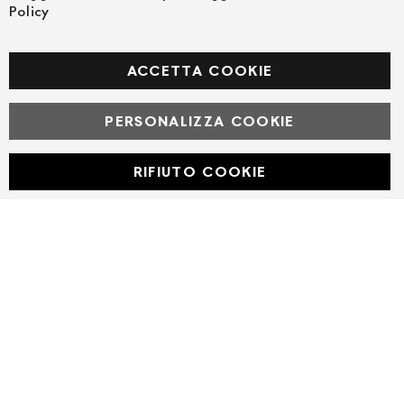
Policy
SEGUICI NEI SOCIAL
Facebook
ACCETTA COOKIE
PERSONALIZZA COOKIE
© Powered by MAV Arreda s.r.l. | P.IVA IT05919160969
Corso Lodi, 2 | Milano - pec mavarreda@pec.it
RIFIUTO COOKIE
Developed with
by
DF Solution