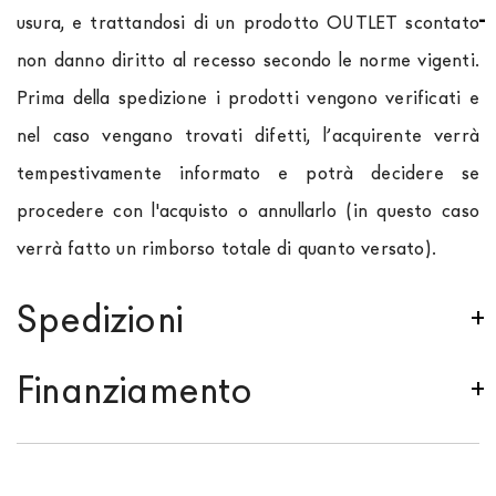
usura, e trattandosi di un prodotto OUTLET scontato
non danno diritto al recesso secondo le norme vigenti.
Prima della spedizione i prodotti vengono verificati e
nel caso vengano trovati difetti, l’acquirente verrà
tempestivamente informato e potrà decidere se
procedere con l'acquisto o annullarlo (in questo caso
verrà fatto un rimborso totale di quanto versato).
Spedizioni
Spediamo in Italia, Europa e nel mondo. La spedizione
Finanziamento
Forniture Europa
è
gratuita in Italia
, invece è
previsto un contributo
per tutta la
Comunità
Se sei residente in Italia, tutti i prodotti possono
Europea,
a seconda del paese di interesse. La
essere finanziati in 10/24 mesi con un anticipo del
spedizione
Forniture Europa
utilizza corrieri specifici