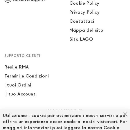
Cookie Policy
Privacy Policy
Contattaci
Mappa del sito
Sito LAGO
SUPPORTO CLIENTI
Resi e RMA
Termini e Condizioni
I tuoi Ordini
Il tuo Account
PAGAMENTI SICURI
Utilizziamo i cookie per ottimizzare i nostri servizi e per
Ch
offrire un'esperienza eccezionale ai nostri visitatori. Per
maggiori informazioni puoi leggere la nostra Cookie