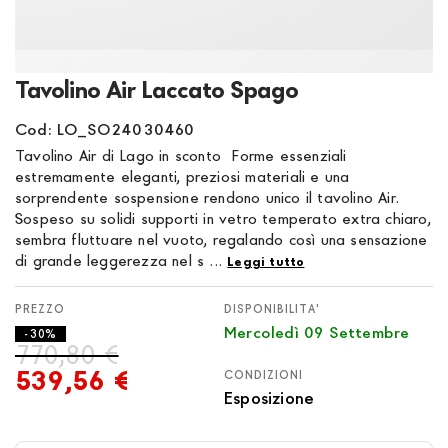
Vai
Tavolino Air Laccato Spago
all'inizio
della
Cod: LO_SO24030460
galleria
Tavolino Air di Lago in sconto Forme essenziali
di
estremamente eleganti, preziosi materiali e una
immagini
sorprendente sospensione rendono unico il tavolino Air.
Sospeso su solidi supporti in vetro temperato extra chiaro,
sembra fluttuare nel vuoto, regalando così una sensazione
di grande leggerezza nel s ...
Leggi tutto
DISPONIBILITA'
Mercoledì 09 Settembre
- 30%
770,80 €
539,56 €
CONDIZIONI
Esposizione