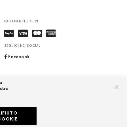
PAGAMENTI SICURI
SEGUICI NEI SOCIAL
Facebook
za
ostra
Chiu
RIFIUTO
Developed with
COOKIE
by
DF Solution