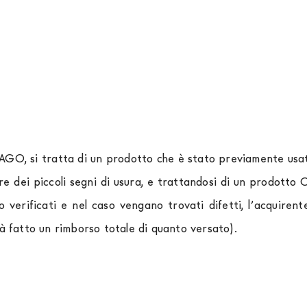
LAGO, si tratta di un prodotto che è stato previamente usato
re dei piccoli segni di usura, e trattandosi di un prodott
o verificati e nel caso vengano trovati difetti, l’acquir
rà fatto un rimborso totale di quanto versato).
rniture Europa
è
gratuita in Italia
, invece è previsto un c