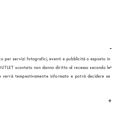
 per servizi fotografici, eventi e pubblicità o esposto in
o OUTLET scontato non danno diritto al recesso secondo le
ente verrà tempestivamente informato e potrà decidere se
ontributo
per tutta la
Comunità Europea,
a seconda del