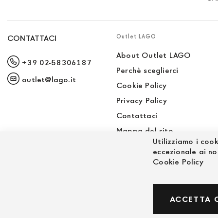
Outlet LAGO
CONTATTACI
About Outlet LAGO
+39 02-58306187
Perchè sceglierci
outlet@lago.it
Cookie Policy
Privacy Policy
Contattaci
Mappa del sito
Utilizziamo i cook
Sito LAGO
eccezionale ai no
Cookie Policy
© Powered by MAV Arreda s.r.l. | P.IVA IT059191
ACCETTA 
Corso Lodi, 2 | Milano - pec mavarreda@pec.it