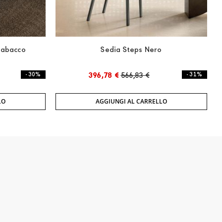
Tabacco
Sedia Steps Nero
- 30%
396,78 €
566,83 €
- 31%
LO
AGGIUNGI AL CARRELLO