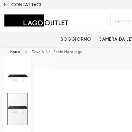
ODOTTI CERTIFICATI
CONTATTACI
Cerca
SOGGIORNO
CAMERA DA L
Home
Tavolo Air - Fenix Nero Ingo
Vai
alla
fine
della
galleria
di
immagini