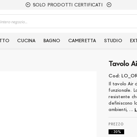
SOLO PRODOTTI CERTIFICATI
ETTO
CUCINA
BAGNO
CAMERETTA
STUDIO
EX
Tavolo Ai
Cod: LO_O
Il tavolo Air
funzionale. L
resistente ch
definiscono l
ambienti, ...
L
- 30%