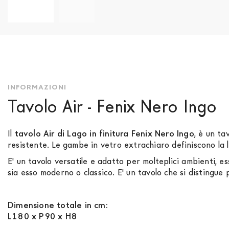
Vai
all'inizio
della
galleria
di
immagini
INFORMAZIONI
Tavolo Air - Fenix Nero Ingo
Il
tavolo Air di Lago in finitura Fenix Nero Ingo
, è un ta
resistente. Le gambe in vetro extrachiaro definiscono la l
E' un tavolo versatile e adatto per molteplici ambienti, e
sia esso moderno o classico. E' un tavolo che si distingue 
Dimensione totale in cm:
L180 x P90 x H8