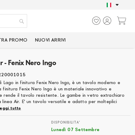
SOLO PRODOTTI CER
Ca
Cerca
TRA PROMO
NUOVI ARRIVI
r - Fenix Nero Ingo
R20001015
 di Lago in finitura Fenix Nero Ingo, è un tavolo moderno e
a finitura Fenix Nero Ingo è un materiale innovativo e
e rende il tavolo resistente. Le gambe in vetro extrachiaro
a linea Air. E' un tavolo versatile e adatto per molteplici
eggi tutto
DISPONIBILITA'
Lunedì 07 Settembre