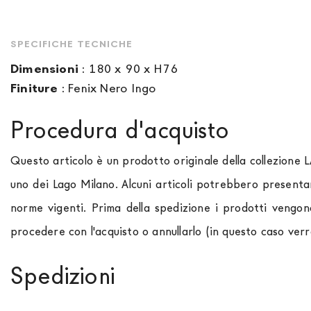
SPECIFICHE TECNICHE
Dimensioni
:
180 x 90 x H76
Finiture
:
Fenix Nero Ingo
Procedura d'acquisto
Questo articolo è un prodotto originale della collezione 
uno dei Lago Milano. Alcuni articoli potrebbero presenta
norme vigenti. Prima della spedizione i prodotti vengon
procedere con l'acquisto o annullarlo (in questo caso ver
Spedizioni
Spediamo in Italia, Europa e nel mondo. La spedizione
Fo