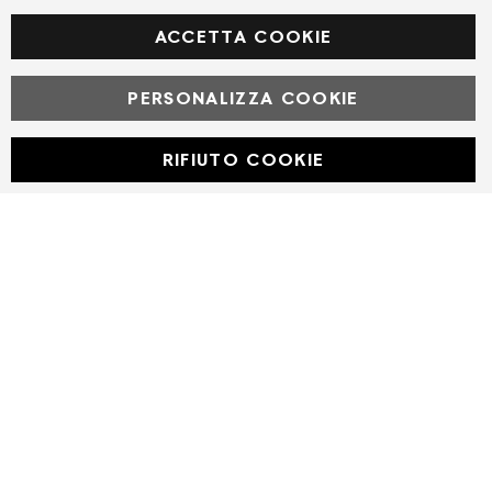
Facebook
ACCETTA COOKIE
PERSONALIZZA COOKIE
© Powered by MAV Arreda s.r.l. | P.IVA IT05919160969
Corso Lodi, 2 | Milano - pec mavarreda@pec.it
RIFIUTO COOKIE
Developed with
by
DF Solution