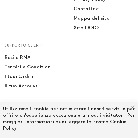
Contattaci
Mappa del sito
Sito LAGO
SUPPORTO CLIENTI
Resi e RMA
Termini e Condizioni
I tuoi Ordini
Il tuo Account
PAGAMENTI SICURI
Utilizziamo i cookie per ottimizzare i nostri servizi e per
Ch
offrire un'esperienza eccezionale ai nostri visitatori. Per
maggiori informazioni puoi leggere la nostra Cookie
Policy
SEGUICI NEI SOCIAL