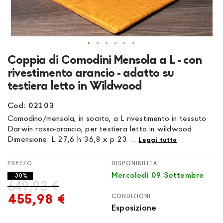
Vai
Coppia di Comodini Mensola a L - con
all'inizio
rivestimento arancio - adatto su
della
testiera letto in Wildwood
galleria
di
Cod: 02103
immagini
Comodino/mensola, in socnto, a L rivestimento in tessuto
Darwin rosso-arancio, per testiera letto in wildwood
Dimensione: L 27,6 h 36,8 x p 23 ...
Leggi tutto
DISPONIBILITA'
Mercoledì 09 Settembre
- 30%
649,93 €
455,98 €
CONDIZIONI
Esposizione