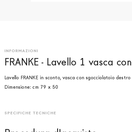
Vai
all'inizio
della
galleria
di
immagini
INFORMAZIONI
FRANKE - Lavello 1 vasca co
Lavello FRANKE in sconto, vasca con sgocciolatoio destro
Dimensione: cm 79 x 50
SPECIFICHE TECNICHE