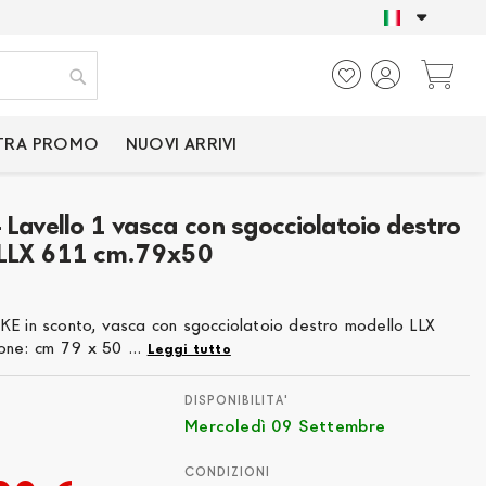
SOLO PRODOTTI CER
Ca
Cerca
TRA PROMO
NUOVI ARRIVI
 Lavello 1 vasca con sgocciolatoio destro
 LLX 611 cm.79x50
KE in sconto, vasca con sgocciolatoio destro modello LLX
ne: cm 79 x 50 ...
Leggi tutto
DISPONIBILITA'
Mercoledì 09 Settembre
CONDIZIONI