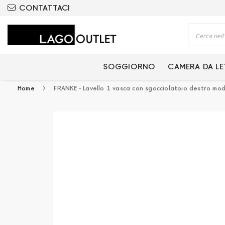
ODOTTI CERTIFICATI
CONTATTACI
Cerca
SOGGIORNO
CAMERA DA L
Home
FRANKE - Lavello 1 vasca con sgocciolatoio destro mo
Vai
alla
fine
della
galleria
di
immagini