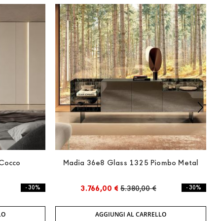
 Cocco
Madia 36e8 Glass 1325 Piombo Metal
- 30%
3.766,00 €
5.380,00 €
- 30%
LO
AGGIUNGI AL CARRELLO