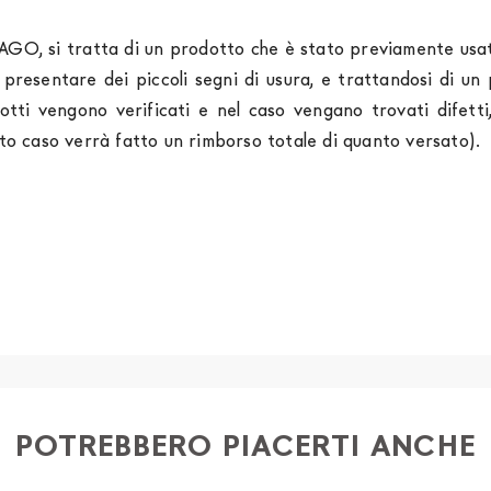
LAGO, si tratta di un prodotto che è stato previamente usato
o presentare dei piccoli segni di usura, e trattandosi di 
otti vengono verificati e nel caso vengano trovati difet
sto caso verrà fatto un rimborso totale di quanto versato).
rniture Europa
è
gratuita in Italia
, invece è previsto un c
izza corrieri specifici per l'arredamento
, che garantiscono
spedizione sono di due settimane. Per Europa e resto del 
essere finanziati in 10/24 mesi con un anticipo del 30% 
tendersi franco Italia. Potrai organizzare tu il ritiro o rich
 completare la procedura di ordine e come metodo di paga
ia dei seguenti documenti: 1) documento di identità (fr
o) 4) iban per l'addebito delle rate
POTREBBERO PIACERTI ANCHE