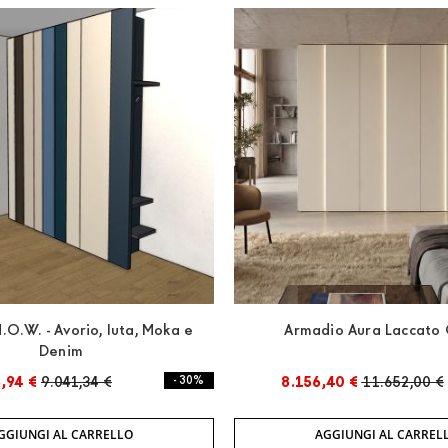
.O.W. - Avorio, Iuta, Moka e
Armadio Aura Laccato
Denim
,94 €
9.041,34 €
- 30%
8.156,40 €
11.652,00 €
GGIUNGI AL CARRELLO
AGGIUNGI AL CARREL