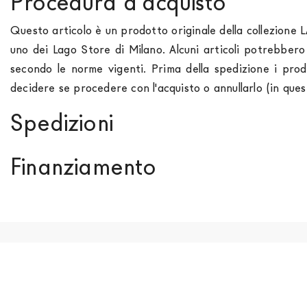
Procedura d'acquisto
Questo articolo è un prodotto originale della collezione 
uno dei Lago Store di Milano. Alcuni articoli potrebber
secondo le norme vigenti. Prima della spedizione i prod
decidere se procedere con l'acquisto o annullarlo (in que
Spedizioni
Spediamo in Italia, Europa e nel mondo. La spedizione
Fo
Finanziamento
paese di interesse. La spedizione
Forniture Europa
util
momento che il vostro prodotto è disponibile i tempi di 
Se sei residente in Italia, tutti i prodotti possono 
out. Nel caso in cui non trovi indicazioni il prezzo è da in
approvazione da parte di AGOS. In questo caso, bisogna
acconto del 30% è necessario inviare a mezzo mail cop
documento che attesti un reddito (cedolino o modello unic