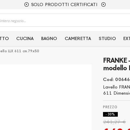
SOLO PRODOTTI CERTIFICATI
ETTO
CUCINA
BAGNO
CAMERETTA
STUDIO
EX
dello LLX 611 cm.79x50
FRANKE -
modello
Cod: 00646
Lavello FRAN
611 Dimensio
- 30%
241,27 €