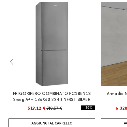
FRIGORIFERO COMBINATO FC18EN1S
Armadio N
Smeg A++ 186X60 324lt NFRST SILVER
519,12 €
740,57 €
- 30%
6.328
AGGIUNGI AL CARRELLO
A