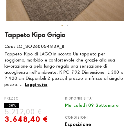
Vai
Tappeto Kipo Grigio
all'inizio
della
Cod: LO_SO26005483A_B
galleria
Tappeto Kipo di LAGO in sconto Un tappeto per
di
soggiorno, morbido e confortevole che grazie alla sua
immagini
lavorazione a pelo lungo regala una sensazione di
accoglienza nell’ambiente. KIPO 792 Dimensione: L 300 x
P 420 cm Disponibili 2 pezzi, il prezzo si rifrisce al singolo
pezzo. ...
Leggi tutto
DISPONIBILITA'
Mercoledì 09 Settembre
- 30%
5.212,00 €
3.648,40 €
CONDIZIONI
Esposizione