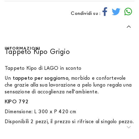
Condividi su :
INFORMAZIONI
Tappeto Kipo Grigio
Tappeto Kipo di LAGO in sconto
Un
tappeto per soggiorno
, morbido e confortevole
che grazie alla sua lavorazione a pelo lungo regala una
sensazione di accoglienza nell’ambiente.
KIPO
792
Dimensione: L
300 x P 420 cm
Disponibili 2 pezzi, il prezzo si rifrisce al singolo pezzo.