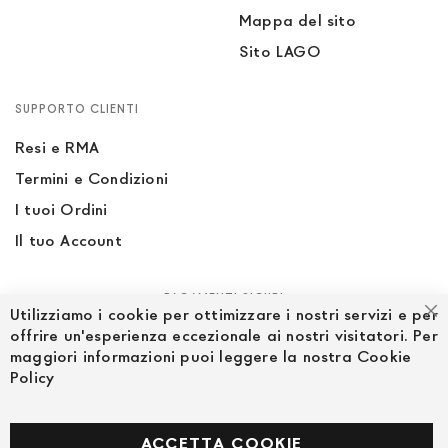
Mappa del sito
Sito LAGO
SUPPORTO CLIENTI
Resi e RMA
Termini e Condizioni
I tuoi Ordini
Il tuo Account
PAGAMENTI SICURI
Utilizziamo i cookie per ottimizzare i nostri servizi e per
Ch
offrire un'esperienza eccezionale ai nostri visitatori. Per
maggiori informazioni puoi leggere la nostra Cookie
Policy
SEGUICI NEI SOCIAL
Facebook
ACCETTA COOKIE