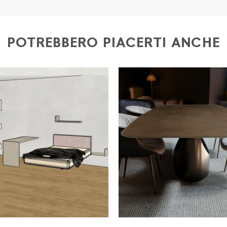
ia dei seguenti documenti: 1) documento di identità (fr
o) 4) iban per l'addebito delle rate
POTREBBERO PIACERTI ANCHE