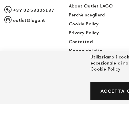
About Outlet LAGO
+39 02-58306187
Perchè sceglierci
outlet@lago.it
Cookie Policy
Privacy Policy
Contattaci
Mappa del sito
Utilizziamo i cook
Sito LAGO
eccezionale ai no
Cookie Policy
© Powered by MAV Arreda s.r.l. | P.IVA IT059191
ACCETTA 
Corso Lodi, 2 | Milano - pec mavarreda@pec.it