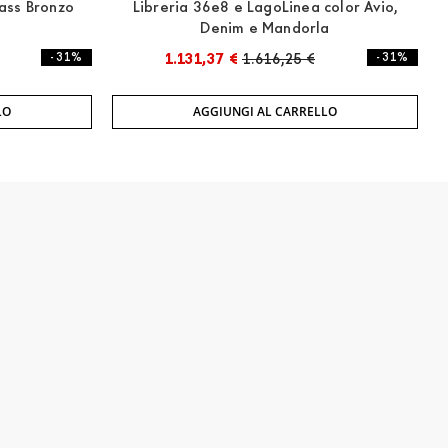
ass Bronzo
Libreria 36e8 e LagoLinea color Avio,
Denim e Mandorla
- 31%
1.131,37 €
1.616,25 €
- 31%
LO
AGGIUNGI AL CARRELLO