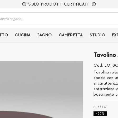
SOLO PRODOTTI CERTIFICATI
ETTO
CUCINA
BAGNO
CAMERETTA
STUDIO
EX
Tavolino
Cod: LO_S
Tavolino roto
spazio con un
si caratteriz
sottrazione 
basamento La
- 30%