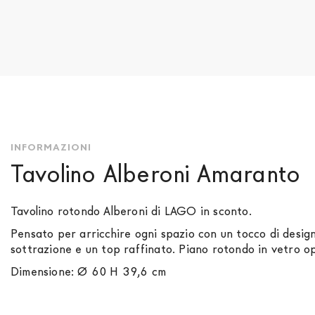
Vai
all'inizio
della
galleria
di
immagini
INFORMAZIONI
Tavolino Alberoni Amaranto
Tavolino rotondo Alberoni di LAGO in sconto.
Pensato per arricchire ogni spazio con un tocco di design
sottrazione e un top raffinato. Piano rotondo in vetro
Dimensione:
Ø 60 H 39,6 cm