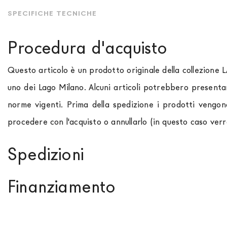
SPECIFICHE TECNICHE
Procedura d'acquisto
Questo articolo è un prodotto originale della collezione 
uno dei Lago Milano. Alcuni articoli potrebbero presenta
norme vigenti. Prima della spedizione i prodotti vengon
procedere con l'acquisto o annullarlo (in questo caso ver
Spedizioni
Spediamo in Italia, Europa e nel mondo. La spedizione
Fo
Finanziamento
paese di interesse. La spedizione
Forniture Europa
util
momento che il vostro prodotto è disponibile i tempi di 
Se sei residente in Italia, tutti i prodotti possono 
out. Nel caso in cui non trovi indicazioni il prezzo è da in
approvazione da parte di AGOS. In questo caso, bisogna