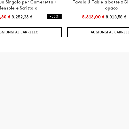
tua Singolo per Cameretta +
Tavolo U Table a botte xGl
ensole e Scrittoio
opaco
,30 €
8.252,36 €
- 30%
5.613,00 €
8.018,58 €
GGIUNGI AL CARRELLO
AGGIUNGI AL CARREL