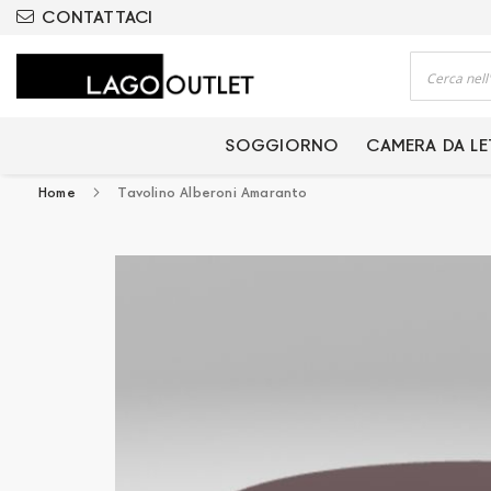
ODOTTI CERTIFICATI
CONTATTACI
Cerca
SOGGIORNO
CAMERA DA L
Home
Tavolino Alberoni Amaranto
Vai
alla
fine
della
galleria
di
immagini