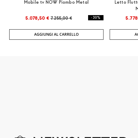
Mobile tv NOW Piombo Metal
Letto Flut
M
5.078,50 €
7.255,00 €
- 30%
5.778
AGGIUNGI AL CARRELLO
A