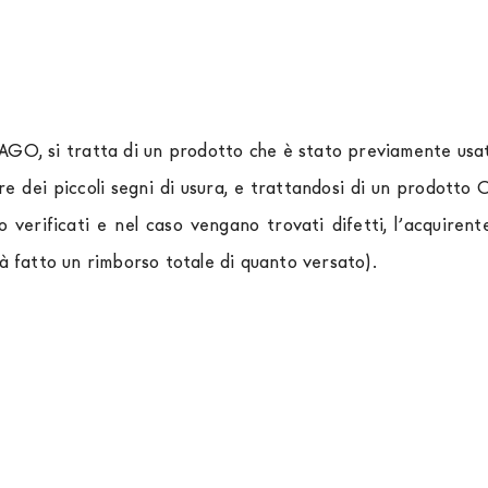
LAGO, si tratta di un prodotto che è stato previamente usato
re dei piccoli segni di usura, e trattandosi di un prodott
o verificati e nel caso vengano trovati difetti, l’acquir
rà fatto un rimborso totale di quanto versato).
rniture Europa
è
gratuita in Italia
, invece è previsto un c
izza corrieri specifici per l'arredamento
, che garantiscono
spedizione sono di due settimane. Per Europa e resto del 
essere finanziati in 10/24 mesi con un anticipo del 30% 
tendersi franco Italia. Potrai organizzare tu il ritiro o rich
 completare la procedura di ordine e come metodo di paga