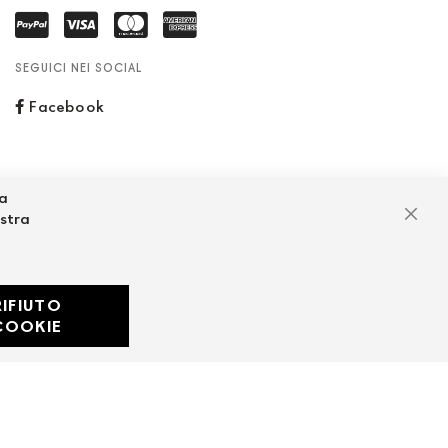
SEGUICI NEI SOCIAL
Facebook
za
ostra
Chiu
RIFIUTO
Developed with
COOKIE
by
DF Solution