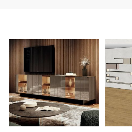
acconto del 30% è necessario inviare a mezzo mail cop
documento che attesti un reddito (cedolino o modello unic