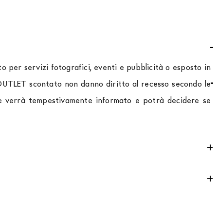
 per servizi fotografici, eventi e pubblicità o esposto in
o OUTLET scontato non danno diritto al recesso secondo le
ente verrà tempestivamente informato e potrà decidere se
ontributo
per tutta la
Comunità Europea,
a seconda del
 che la movimentazione dei prodotti sia sempre curata. Al
mondo puoi trovare quotazioni specifiche in fase di check
e un contributo di € 190. L'accettazione è soggetta ad
iederci una quotazione specifica.
mento va indicato "finanziamento". Dopo aver versato un