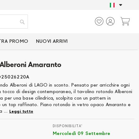
SOLO PRODOTTI CER
Ca
Cerca
TRA PROMO
NUOVI ARRIVI
 Alberoni Amaranto
O25026220A
ndo Alberoni di LAGO in sconto. Pensato per arricchire ogni
 tocco di design contemporaneo, il tavolino rotondo Alberoni
za per una base cilindrica, scolpita con un pattern in
e un top raffinato. Piano rotondo in vetro opaco Amaranto e
 ...
Leggi tutto
DISPONIBILITA'
Mercoledì 09 Settembre