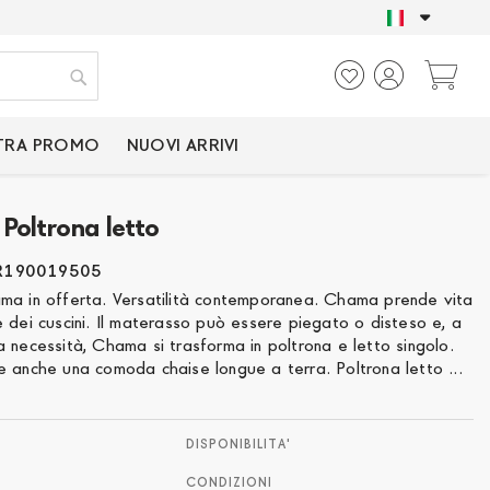
SOLO PRODOTTI CER
Ca
Cerca
TRA PROMO
NUOVI ARRIVI
Poltrona letto
R190019505
ma in offerta. Versatilità contemporanea. Chama prende vita
 dei cuscini. Il materasso può essere piegato o disteso e, a
 necessità, Chama si trasforma in poltrona e letto singolo.
e anche una comoda chaise longue a terra. Poltrona letto ...
DISPONIBILITA'
CONDIZIONI