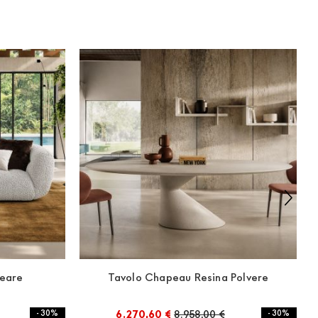
neare
Tavolo Chapeau Resina Polvere
- 30%
6.270,60 €
8.958,00 €
- 30%