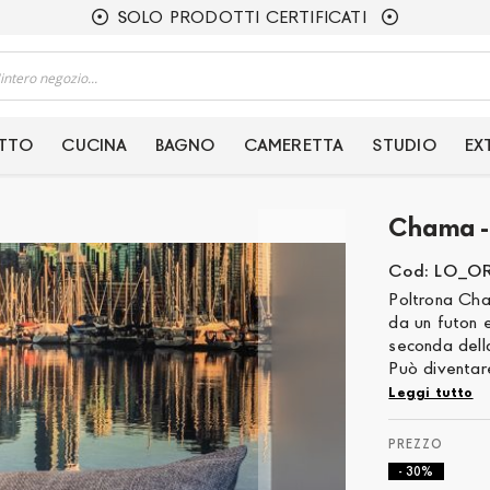
SOLO PRODOTTI CERTIFICATI
ETTO
CUCINA
BAGNO
CAMERETTA
STUDIO
EX
Chama - 
Cod: LO_O
Poltrona Cha
da un futon e
seconda della
Può diventar
Leggi tutto
- 30%