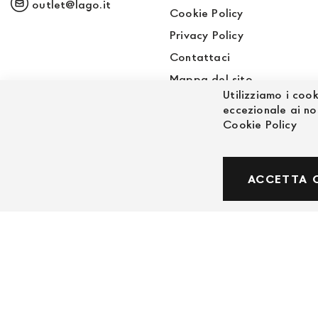
outlet@lago.it
Cookie Policy
Privacy Policy
Contattaci
Mappa del sito
Utilizziamo i cook
Sito LAGO
eccezionale ai no
Cookie Policy
© Powered by MAV Arreda s.r.l. | P.IVA IT059191
ACCETTA 
Corso Lodi, 2 | Milano - pec mavarreda@pec.it