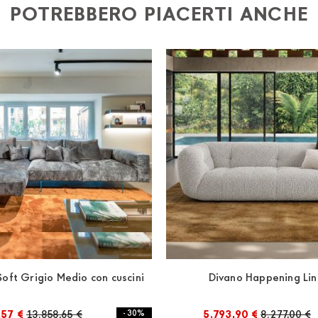
POTREBBERO PIACERTI ANCHE
Soft Grigio Medio con cuscini
Divano Happening Li
,57 €
13.858,65 €
- 30%
5.793,90 €
8.277,00 €