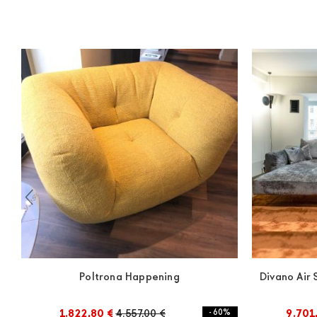
Poltrona Happening
Divano Air 
1.822,80 €
4.557,00 €
- 60%
9.701