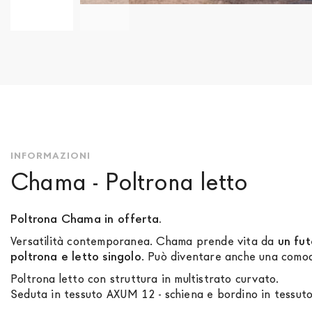
Vai
all'inizio
della
galleria
di
immagini
INFORMAZIONI
Chama - Poltrona letto
Poltrona Chama in offerta.
Versatilità contemporanea. Chama prende vita da
un fut
poltrona e letto singolo
. Può diventare anche una comod
Poltrona letto con struttura in multistrato curvato.
Seduta in tessuto AXUM 12 - schiena e bordino in tessu