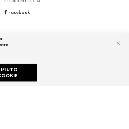
SEGUICI NEI SOCIAL
Facebook
za
ostra
Chiu
RIFIUTO
Developed with
COOKIE
by
DF Solution