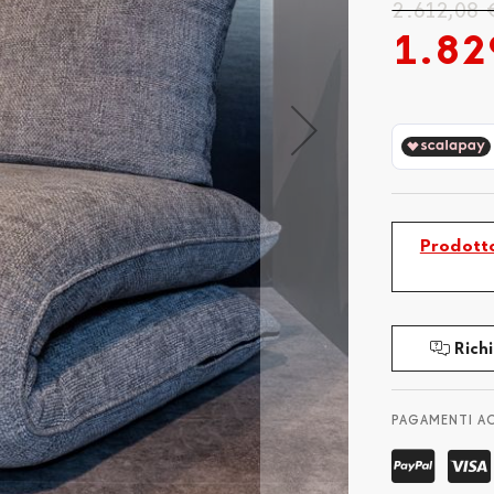
2.612,08 
1.82
Prodotto
Richi
PAGAMENTI A