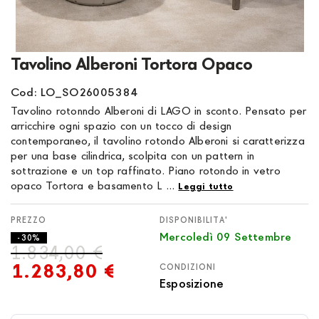
Vai
Tavolino Alberoni Tortora Opaco
all'inizio
della
Cod: LO_SO26005384
galleria
Tavolino rotonndo Alberoni di LAGO in sconto. Pensato per
di
arricchire ogni spazio con un tocco di design
immagini
contemporaneo, il tavolino rotondo Alberoni si caratterizza
per una base cilindrica, scolpita con un pattern in
sottrazione e un top raffinato. Piano rotondo in vetro
opaco Tortora e basamento L ...
Leggi tutto
DISPONIBILITA'
Mercoledì 09 Settembre
- 30%
1.834,00 €
1.283,80 €
CONDIZIONI
Esposizione