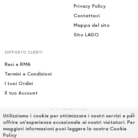
Privacy Policy
Contattaci
Mappa del sito
Sito LAGO
SUPPORTO CLIENTI
Resi e RMA
Termini e Condizioni
I tuoi Ordini
Il tuo Account
PAGAMENTI SICURI
Utilizziamo i cookie per ottimizzare i nostri servizi e per
Ch
offrire un'esperienza eccezionale ai nostri visitatori. Per
maggiori informazioni puoi leggere la nostra Cookie
Policy
SEGUICI NEI SOCIAL