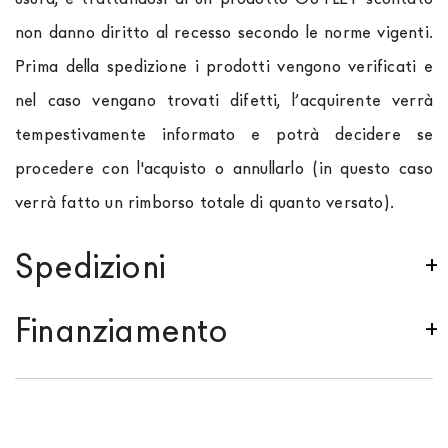
non danno diritto al recesso secondo le norme vigenti.
Prima della spedizione i prodotti vengono verificati e
nel caso vengano trovati difetti, l’acquirente verrà
tempestivamente informato e potrà decidere se
procedere con l'acquisto o annullarlo (in questo caso
verrà fatto un rimborso totale di quanto versato).
Spedizioni
Spediamo in Italia, Europa e nel mondo. La spedizione
Finanziamento
Forniture Europa
è
gratuita in Italia
, invece è
previsto un contributo
per tutta la
Comunità
Se sei residente in Italia, tutti i prodotti possono
Europea,
a seconda del paese di interesse. La
essere finanziati in 10/24 mesi con un anticipo del
spedizione
Forniture Europa
utilizza corrieri specifici
30% e un contributo di € 190. L'accettazione è
per l'arredamento
, che garantiscono che la