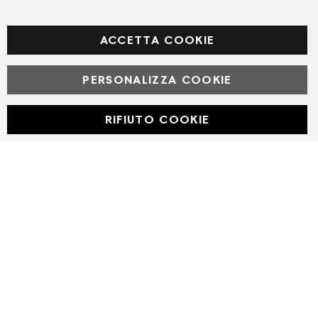
Facebook
ACCETTA COOKIE
PERSONALIZZA COOKIE
© Powered by MAV Arreda s.r.l. | P.IVA IT05919160969
Corso Lodi, 2 | Milano - pec mavarreda@pec.it
RIFIUTO COOKIE
Developed with
by
DF Solution