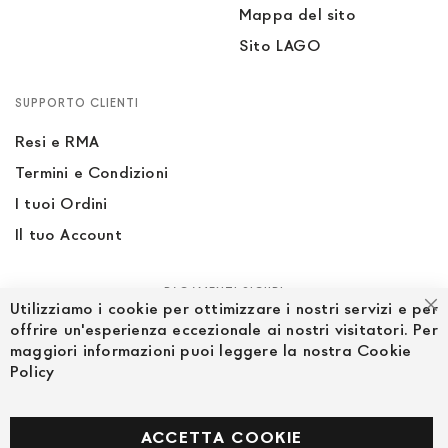
Mappa del sito
Sito LAGO
SUPPORTO CLIENTI
Resi e RMA
Termini e Condizioni
I tuoi Ordini
Il tuo Account
PAGAMENTI SICURI
Utilizziamo i cookie per ottimizzare i nostri servizi e per
Ch
offrire un'esperienza eccezionale ai nostri visitatori. Per
maggiori informazioni puoi leggere la nostra Cookie
Policy
SEGUICI NEI SOCIAL
Facebook
ACCETTA COOKIE