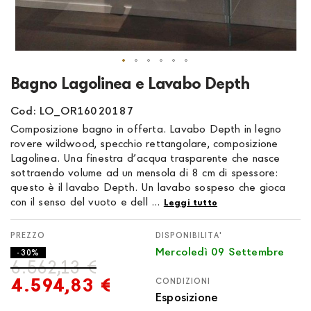
Vai
Bagno Lagolinea e Lavabo Depth
all'inizio
della
Cod: LO_OR16020187
galleria
Composizione bagno in offerta. Lavabo Depth in legno
di
rovere wildwood, specchio rettangolare, composizione
immagini
Lagolinea. Una finestra d’acqua trasparente che nasce
sottraendo volume ad un mensola di 8 cm di spessore:
questo è il lavabo Depth. Un lavabo sospeso che gioca
con il senso del vuoto e dell ...
Leggi tutto
DISPONIBILITA'
Mercoledì 09 Settembre
- 30%
6.562,13 €
4.594,83 €
CONDIZIONI
Esposizione