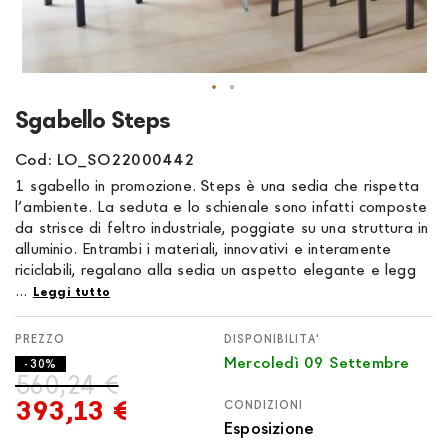
Vai
Sgabello Steps
all'inizio
della
Cod: LO_SO22000442
galleria
1 sgabello in promozione. Steps è una sedia che rispetta
di
l’ambiente. La seduta e lo schienale sono infatti composte
immagini
da strisce di feltro industriale, poggiate su una struttura in
alluminio. Entrambi i materiali, innovativi e interamente
riciclabili, regalano alla sedia un aspetto elegante e legg
...
Leggi tutto
DISPONIBILITA'
Mercoledì 09 Settembre
- 30%
560,24 €
393,13 €
CONDIZIONI
Esposizione