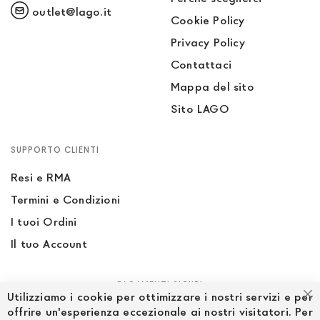
outlet@lago.it
Cookie Policy
Privacy Policy
Contattaci
Mappa del sito
Sito LAGO
SUPPORTO CLIENTI
Resi e RMA
Termini e Condizioni
I tuoi Ordini
Il tuo Account
PAGAMENTI SICURI
Utilizziamo i cookie per ottimizzare i nostri servizi e per
Ch
offrire un'esperienza eccezionale ai nostri visitatori. Per