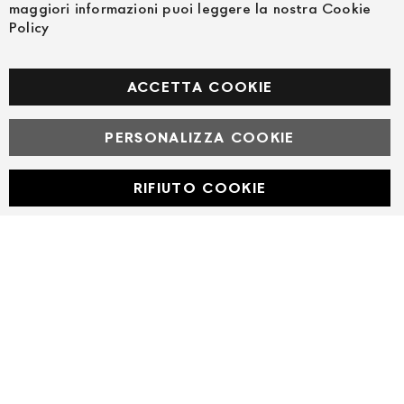
maggiori informazioni puoi leggere la nostra Cookie
Policy
SEGUICI NEI SOCIAL
Facebook
ACCETTA COOKIE
PERSONALIZZA COOKIE
© Powered by MAV Arreda s.r.l. | P.IVA IT05919160969
Corso Lodi, 2 | Milano - pec mavarreda@pec.it
RIFIUTO COOKIE
Developed with
by
DF Solution