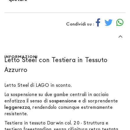
Condividi su :
INFORMAZIONI
Letto Steel con Testiera in Tessuto
Azzurro
Letto Steel di LAGO in sconto.
La sospensione su due gambe centrali in acciaio
enfatizza il senso di
sospensione
e di sorprendente
leggerezza
, rendendolo comunque estremamente
resistente.
Testiera in tessuto Darwin col. 20 - Struttura e
testiera freestanding, senza rifinitura retro testata.