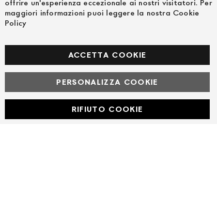
offrire un'esperienza eccezionale ai nostri visitatori. Per
maggiori informazioni puoi leggere la nostra Cookie
Policy
SEGUICI NEI SOCIAL
Facebook
ACCETTA COOKIE
PERSONALIZZA COOKIE
© Powered by MAV Arreda s.r.l. | P.IVA IT05919160969
Corso Lodi, 2 | Milano - pec mavarreda@pec.it
RIFIUTO COOKIE
Developed with
by
DF Solution