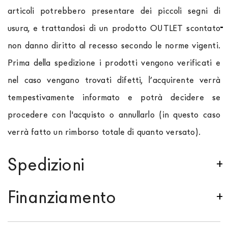
articoli potrebbero presentare dei piccoli segni di
usura, e trattandosi di un prodotto OUTLET scontato
non danno diritto al recesso secondo le norme vigenti.
Prima della spedizione i prodotti vengono verificati e
nel caso vengano trovati difetti, l’acquirente verrà
tempestivamente informato e potrà decidere se
procedere con l'acquisto o annullarlo (in questo caso
verrà fatto un rimborso totale di quanto versato).
Spedizioni
Spediamo in Italia, Europa e nel mondo. La spedizione
Finanziamento
Forniture Europa
è
gratuita in Italia
, invece è
previsto un contributo
per tutta la
Comunità
Se sei residente in Italia, tutti i prodotti possono