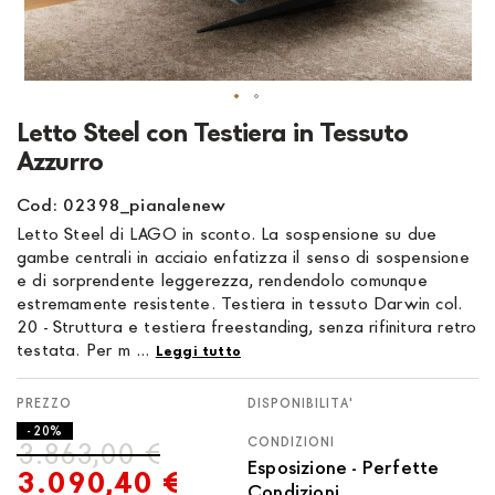
Vai
Letto Steel con Testiera in Tessuto
all'inizio
Azzurro
della
galleria
Cod: 02398_pianalenew
di
Letto Steel di LAGO in sconto. La sospensione su due
immagini
gambe centrali in acciaio enfatizza il senso di sospensione
e di sorprendente leggerezza, rendendolo comunque
estremamente resistente. Testiera in tessuto Darwin col.
20 - Struttura e testiera freestanding, senza rifinitura retro
testata. Per m ...
Leggi tutto
DISPONIBILITA'
- 20%
CONDIZIONI
3.863,00 €
Esposizione - Perfette
3.090,40 €
Condizioni