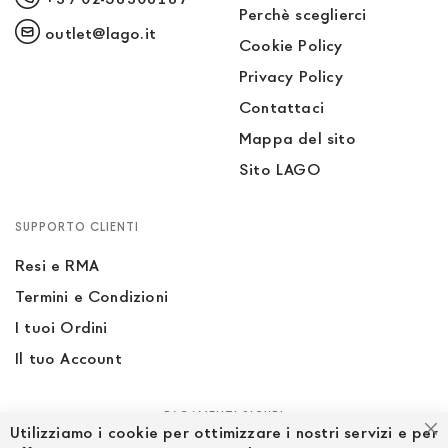
Perchè sceglierci
outlet@lago.it
Cookie Policy
Privacy Policy
Contattaci
Mappa del sito
Sito LAGO
SUPPORTO CLIENTI
Resi e RMA
Termini e Condizioni
I tuoi Ordini
Il tuo Account
PAGAMENTI SICURI
Utilizziamo i cookie per ottimizzare i nostri servizi e per
Ch