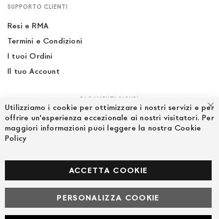
SUPPORTO CLIENTI
Resi e RMA
Termini e Condizioni
I tuoi Ordini
Il tuo Account
PAGAMENTI SICURI
Utilizziamo i cookie per ottimizzare i nostri servizi e per
Ch
offrire un'esperienza eccezionale ai nostri visitatori. Per
maggiori informazioni puoi leggere la nostra Cookie
Policy
SEGUICI NEI SOCIAL
Facebook
ACCETTA COOKIE
PERSONALIZZA COOKIE
© Powered by MAV Arreda s.r.l. | P.IVA IT05919160969
Corso Lodi, 2 | Milano - pec mavarreda@pec.it