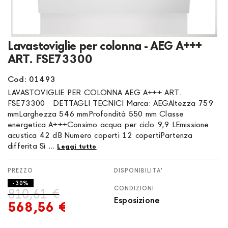
Vai
Lavastoviglie per colonna - AEG A+++
all'inizio
ART. FSE73300
della
galleria
Cod: 01493
di
LAVASTOVIGLIE PER COLONNA AEG A+++ ART.
immagini
FSE73300 DETTAGLI TECNICI Marca: AEGAltezza 759
mmLarghezza 546 mmProfondità 550 mm Classe
energetica A+++Consimo acqua per ciclo 9,9 LEmissione
acustica 42 dB Numero coperti 12 copertiPartenza
differita Sì ...
Leggi tutto
DISPONIBILITA'
- 30%
CONDIZIONI
810,61 €
Esposizione
568,56 €