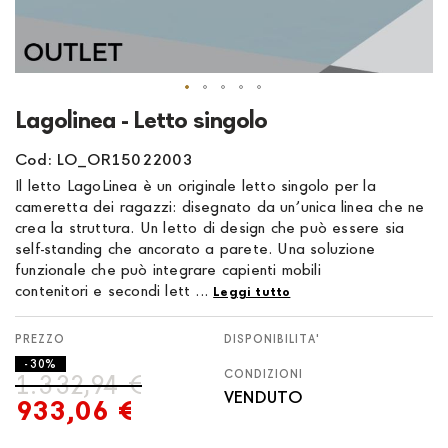
Vai
Lagolinea - Letto singolo
all'inizio
della
Cod: LO_OR15022003
galleria
Il letto LagoLinea è un originale letto singolo per la
di
cameretta dei ragazzi: disegnato da un’unica linea che ne
immagini
crea la struttura. Un letto di design che può essere sia
self-standing che ancorato a parete. Una soluzione
funzionale che può integrare capienti mobili
contenitori e secondi lett ...
Leggi tutto
DISPONIBILITA'
- 30%
CONDIZIONI
1.332,94 €
VENDUTO
933,06 €