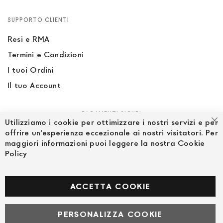
SUPPORTO CLIENTI
Resi e RMA
Termini e Condizioni
I tuoi Ordini
Il tuo Account
PAGAMENTI SICURI
Utilizziamo i cookie per ottimizzare i nostri servizi e per
Ch
offrire un'esperienza eccezionale ai nostri visitatori. Per
maggiori informazioni puoi leggere la nostra Cookie
Policy
SEGUICI NEI SOCIAL
Facebook
ACCETTA COOKIE
PERSONALIZZA COOKIE
© Powered by MAV Arreda s.r.l. | P.IVA IT05919160969