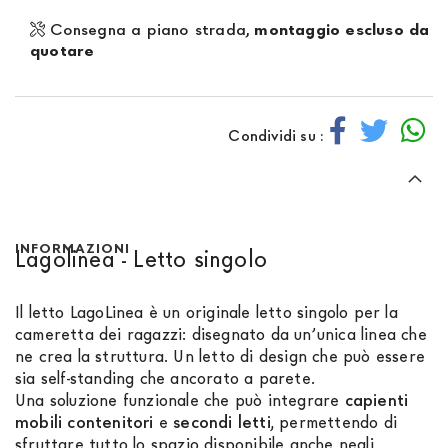
Consegna a piano strada,
montaggio escluso da
quotare
Condividi su :
INFORMAZIONI
Lagolinea - Letto singolo
Il letto LagoLinea è un originale letto singolo per la
cameretta dei ragazzi: disegnato da un’unica linea che
ne crea la struttura. Un letto di design che può essere
sia self-standing che ancorato a parete.
Una soluzione funzionale che può integrare
capienti
mobili contenitori
e
secondi letti
, permettendo di
sfruttare tutto lo spazio disponibile anche negli