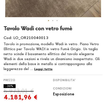
Vai
Tavolo Wadi con vetro fumè
all'inizio
della
Cod: LO_OR210040013
galleria
Tavolo in promozione, modello Wadi in vetro. Piano Vetro
di
Ellittico per Tavolo WADI in vetro Fumè Grigio. Un taglio
immagini
netto scinde il basamento ellittico del tavolo elegante
Wadi in due sezioni e rivela un dinamismo inaspettato. Gli
elementi della base in metallo si contrappongono alla
leggerezza del ...
Leggi tutto
DISPONIBILITA'
- 30%
CONDIZIONI
5.973,01 €
Esposizione
4.181,96 €