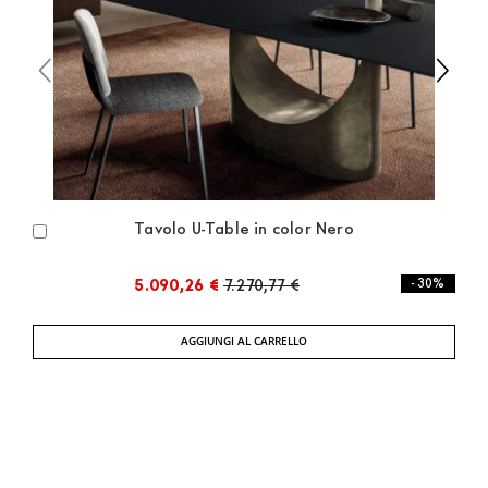
Tavolo U-Table in color Nero
Aggiungi
al
Carrello
5.090,26 €
7.270,77 €
- 30%
AGGIUNGI AL CARRELLO