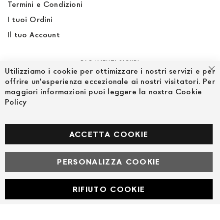
Termini e Condizioni
I tuoi Ordini
Il tuo Account
PAGAMENTI SICURI
Utilizziamo i cookie per ottimizzare i nostri servizi e per
Ch
offrire un'esperienza eccezionale ai nostri visitatori. Per
maggiori informazioni puoi leggere la nostra Cookie
Policy
SEGUICI NEI SOCIAL
Facebook
ACCETTA COOKIE
PERSONALIZZA COOKIE
© Powered by MAV Arreda s.r.l. | P.IVA IT05919160969
Corso Lodi, 2 | Milano - pec mavarreda@pec.it
RIFIUTO COOKIE
Developed with
by
DF Solution