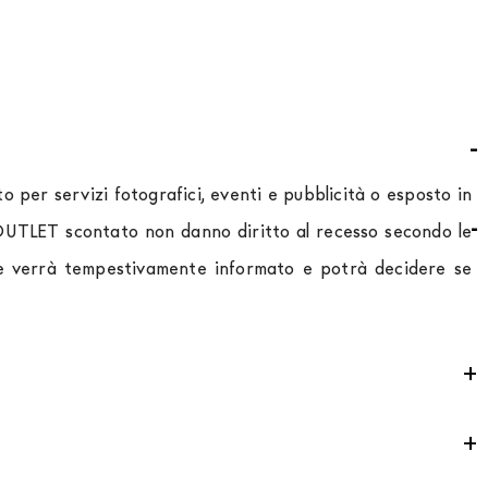
 per servizi fotografici, eventi e pubblicità o esposto in
o OUTLET scontato non danno diritto al recesso secondo le
ente verrà tempestivamente informato e potrà decidere se
ontributo
per tutta la
Comunità Europea,
a seconda del
 che la movimentazione dei prodotti sia sempre curata. Al
mondo puoi trovare quotazioni specifiche in fase di check