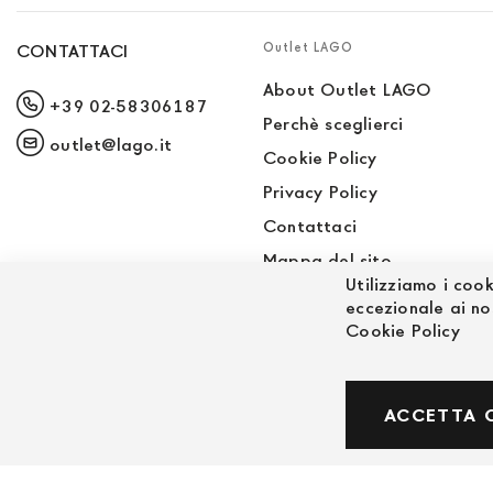
Outlet LAGO
CONTATTACI
About Outlet LAGO
+39 02-58306187
Perchè sceglierci
outlet@lago.it
Cookie Policy
Privacy Policy
Contattaci
Mappa del sito
Utilizziamo i cook
Sito LAGO
eccezionale ai no
Cookie Policy
© Powered by MAV Arreda s.r.l. | P.IVA IT059191
ACCETTA 
Corso Lodi, 2 | Milano - pec mavarreda@pec.it