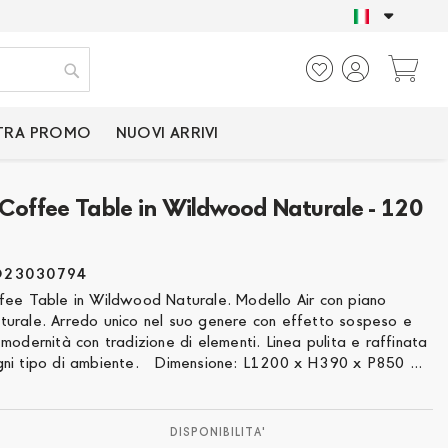
SOLO PRODOTTI CER
Ca
Cerca
TRA PROMO
NUOVI ARRIVI
 Coffee Table in Wildwood Naturale - 120
O23030794
fee Table in Wildwood Naturale. Modello Air con piano
urale. Arredo unico nel suo genere con effetto sospeso e
modernità con tradizione di elementi. Linea pulita e raffinata
ni tipo di ambiente. Dimensione: L1200 x H390 x P850 ...
DISPONIBILITA'