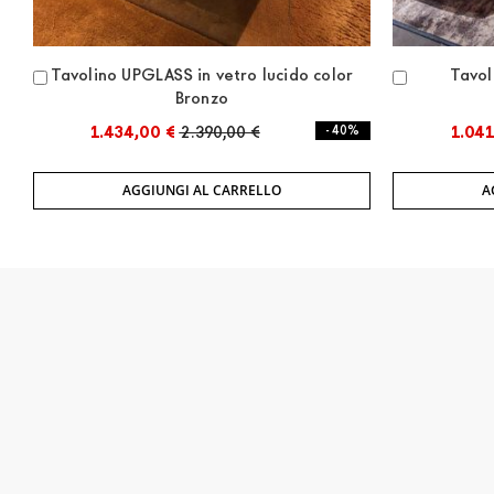
Tavolino UPGLASS in vetro lucido color
Tavol
Aggiungi
Aggiungi
Bronzo
al
al
Carrello
Carrello
1.434,00 €
2.390,00 €
- 40%
1.041
AGGIUNGI AL CARRELLO
A