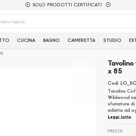
SOLO PRODOTTI CERTIFICATI
ETTO
CUCINA
BAGNO
CAMERETTA
STUDIO
EX
85
Tavolino
x 85
Cod: LO_S
Tavolino Cof
Wildwood nat
sfumature di 
adatta ad og
Leggi tutto