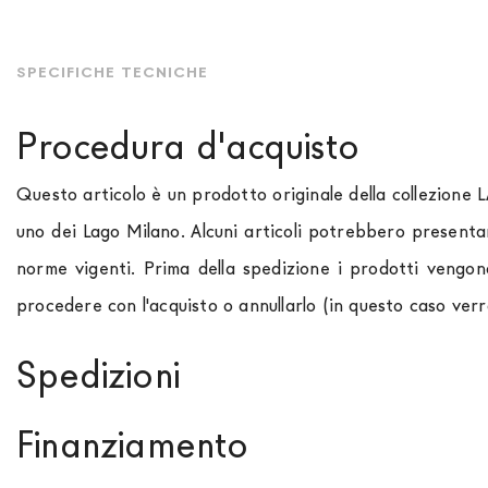
SPECIFICHE TECNICHE
Procedura d'acquisto
Questo articolo è un prodotto originale della collezione 
uno dei Lago Milano. Alcuni articoli potrebbero presenta
norme vigenti. Prima della spedizione i prodotti vengon
procedere con l'acquisto o annullarlo (in questo caso ver
Spedizioni
Spediamo in Italia, Europa e nel mondo. La spedizione
Fo
Finanziamento
paese di interesse. La spedizione
Forniture Europa
util
momento che il vostro prodotto è disponibile i tempi di 