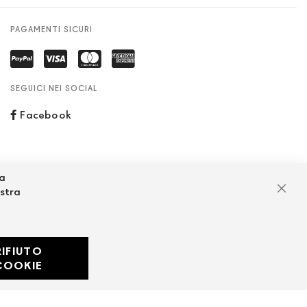
PAGAMENTI SICURI
SEGUICI NEI SOCIAL
Facebook
za
ostra
Chiu
RIFIUTO
Developed with
COOKIE
by
DF Solution