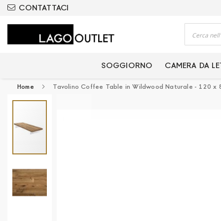
ODOTTI CERTIFICATI
CONTATTACI
Cerca
SOGGIORNO
CAMERA DA L
Home
Tavolino Coffee Table in Wildwood Naturale - 120 x 
Vai
alla
fine
della
galleria
di
immagini