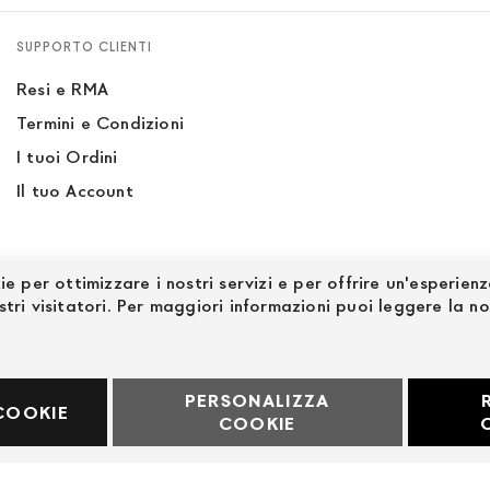
SUPPORTO CLIENTI
Resi e RMA
Termini e Condizioni
I tuoi Ordini
Il tuo Account
ie per ottimizzare i nostri servizi e per offrire un'esperien
stri visitatori. Per maggiori informazioni puoi leggere la n
PERSONALIZZA
60969
COOKIE
COOKIE