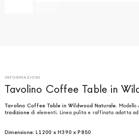
Vai
all'inizio
della
galleria
di
immagini
INFORMAZIONI
Tavolino Coffee Table in Wi
Tavolino Coffee Table in Wildwood Naturale.
Modello 
tradizione
di elementi. Linea pulita e raffinata adatta ad
Dimensione: L1200 x H390 x P850