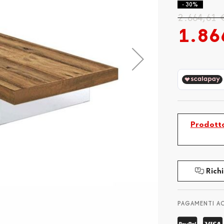
- 30%
2.664,61 
1.86
Prodotto
Richi
PAGAMENTI A