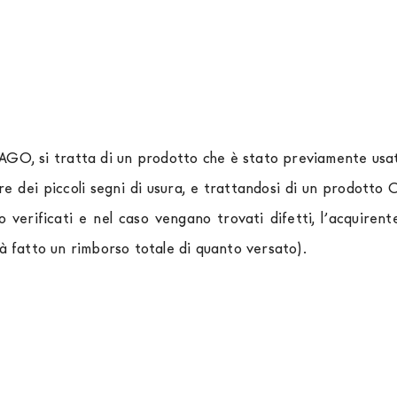
LAGO, si tratta di un prodotto che è stato previamente usato
re dei piccoli segni di usura, e trattandosi di un prodott
o verificati e nel caso vengano trovati difetti, l’acquir
rà fatto un rimborso totale di quanto versato).
rniture Europa
è
gratuita in Italia
, invece è previsto un c
izza corrieri specifici per l'arredamento
, che garantiscono
spedizione sono di due settimane. Per Europa e resto del 