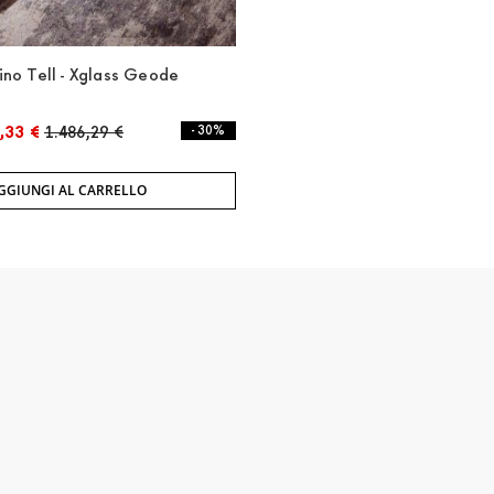
ino Tell - Xglass Geode
,33 €
1.486,29 €
- 30%
GGIUNGI AL CARRELLO