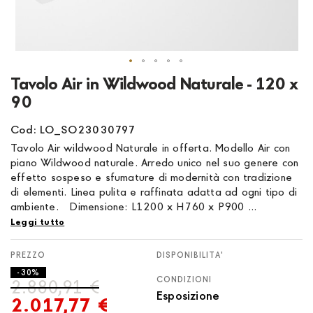
Vai
Tavolo Air in Wildwood Naturale - 120 x
all'inizio
90
della
galleria
Cod: LO_SO23030797
di
Tavolo Air wildwood Naturale in offerta. Modello Air con
immagini
piano Wildwood naturale. Arredo unico nel suo genere con
effetto sospeso e sfumature di modernità con tradizione
di elementi. Linea pulita e raffinata adatta ad ogni tipo di
ambiente. Dimensione: L1200 x H760 x P900 ...
Leggi tutto
DISPONIBILITA'
- 30%
CONDIZIONI
2.880,91 €
Esposizione
2.017,77 €