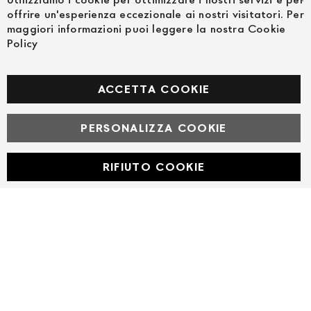
Ch
offrire un'esperienza eccezionale ai nostri visitatori. Per
maggiori informazioni puoi leggere la nostra Cookie
Policy
SEGUICI NEI SOCIAL
Facebook
ACCETTA COOKIE
PERSONALIZZA COOKIE
© Powered by MAV Arreda s.r.l. | P.IVA IT05919160969
Corso Lodi, 2 | Milano - pec mavarreda@pec.it
RIFIUTO COOKIE
Developed with
by
DF Solution