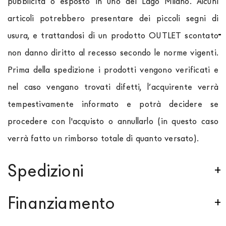
pubblicità o esposto in uno dei Lago Milano. Alcuni
articoli potrebbero presentare dei piccoli segni di
usura, e trattandosi di un prodotto OUTLET scontato
non danno diritto al recesso secondo le norme vigenti.
Prima della spedizione i prodotti vengono verificati e
nel caso vengano trovati difetti, l’acquirente verrà
tempestivamente informato e potrà decidere se
procedere con l'acquisto o annullarlo (in questo caso
verrà fatto un rimborso totale di quanto versato).
Spedizioni
Spediamo in Italia, Europa e nel mondo. La spedizione
Finanziamento
Forniture Europa
è
gratuita in Italia
, invece è
previsto un contributo
per tutta la
Comunità
Se sei residente in Italia, tutti i prodotti possono