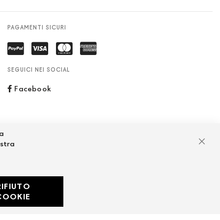
PAGAMENTI SICURI
SEGUICI NEI SOCIAL
Facebook
za
ostra
Chiu
RIFIUTO
Developed with
COOKIE
by
DF Solution