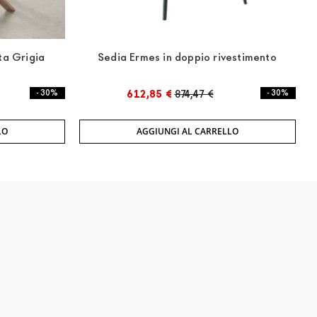
ta Grigia
Sedia Ermes in doppio rivestimento
- 30%
612,85 €
874,47 €
- 30%
LO
AGGIUNGI AL CARRELLO