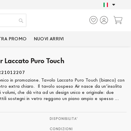
SOLO PRODOTTI CER
Ca
Cerca
TRA PROMO
NUOVI ARRIVI
ir Laccato Puro Touch
R21012207
conico in promozione. Tavolo Laccato Puro Touch (bianco) con
etro extra chiaro. Il tavolo sospeso Air nasce da un’insolita
i volumi, che dà vita ad un design unico e originale: due
ttili sostegni in vetro reggono un piano ampio e spesso ...
DISPONIBILITA'
CONDIZIONI