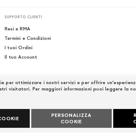
SUPPORTO CLIENTI
Resi e RMA
Termini e Condizioni
I tuoi Ordini
Il tuo Account
ie per ottimizzare i nostri servizi e per offrire un'esperien
stri visitatori. Per maggiori informazioni puoi leggere la n
PERSONALIZZA
60969
COOKIE
COOKIE