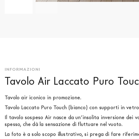
Vai
all'inizio
della
galleria
di
immagini
INFORMAZIONI
Tavolo Air Laccato Puro Tou
Tavolo air iconico in promozione.
Tavolo Laccato Puro Touch (bianco) con supporti in vetro
Il tavolo sospeso Air nasce da un’insolita inversione dei v
spesso, che dà la sensazione di fluttuare nel vuoto.
La foto è a solo scopo illustrativo, si prega di fare riferi