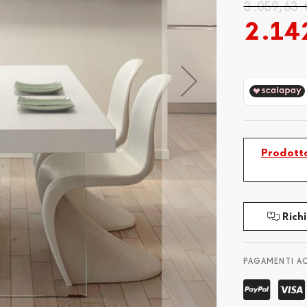
3.059,63 
2.14
Prodotto
Richi
PAGAMENTI A