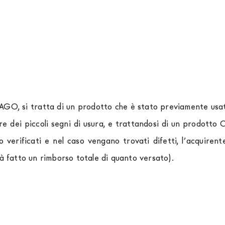
LAGO, si tratta di un prodotto che è stato previamente usato
re dei piccoli segni di usura, e trattandosi di un prodott
o verificati e nel caso vengano trovati difetti, l’acquir
rà fatto un rimborso totale di quanto versato).
rniture Europa
è
gratuita in Italia
, invece è previsto un c
izza corrieri specifici per l'arredamento
, che garantiscono