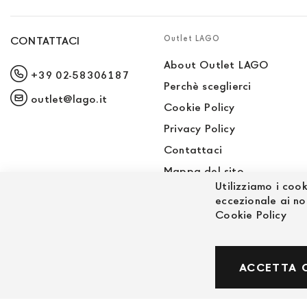
Outlet LAGO
CONTATTACI
About Outlet LAGO
+39 02-58306187
Perchè sceglierci
outlet@lago.it
Cookie Policy
Privacy Policy
Contattaci
Mappa del sito
Utilizziamo i cook
Sito LAGO
eccezionale ai no
Cookie Policy
© Powered by MAV Arreda s.r.l. | P.IVA IT059191
ACCETTA 
Corso Lodi, 2 | Milano - pec mavarreda@pec.it