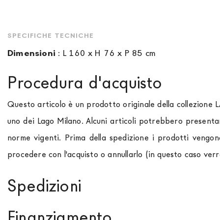
SPECIFICHE TECNICHE
Dimensioni
:
L 160 x H 76 x P 85 cm
Procedura d'acquisto
Questo articolo è un prodotto originale della collezione 
uno dei Lago Milano. Alcuni articoli potrebbero presenta
norme vigenti. Prima della spedizione i prodotti vengon
procedere con l'acquisto o annullarlo (in questo caso ver
Spedizioni
Spediamo in Italia, Europa e nel mondo. La spedizione
Fo
Finanziamento
paese di interesse. La spedizione
Forniture Europa
util