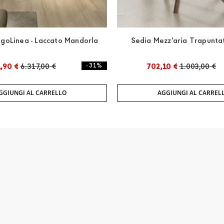
agoLinea - Laccato Mandorla
Sedia Mezz'aria Trapunta
,90 €
6.317,00 €
- 31%
702,10 €
1.003,00 €
GGIUNGI AL CARRELLO
AGGIUNGI AL CARREL