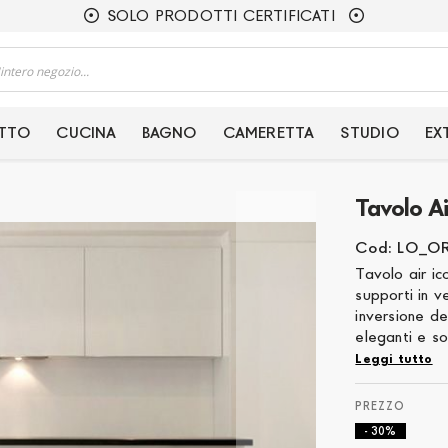
SOLO PRODOTTI CERTIFICATI
ETTO
CUCINA
BAGNO
CAMERETTA
STUDIO
EX
Tavolo A
Cod: LO_O
Tavolo air i
supporti in v
inversione de
eleganti e so
Leggi tutto
- 30%