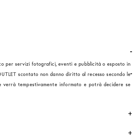
 per servizi fotografici, eventi e pubblicità o esposto in
o OUTLET scontato non danno diritto al recesso secondo le
ente verrà tempestivamente informato e potrà decidere se
ontributo
per tutta la
Comunità Europea,
a seconda del
 che la movimentazione dei prodotti sia sempre curata. Al