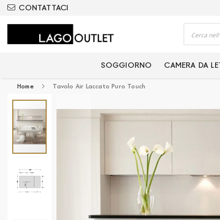
ODOTTI CERTIFICATI
CONTATTACI
Cerca
SOGGIORNO
CAMERA DA L
Home
Tavolo Air Laccato Puro Touch
Vai
alla
fine
della
galleria
di
immagini