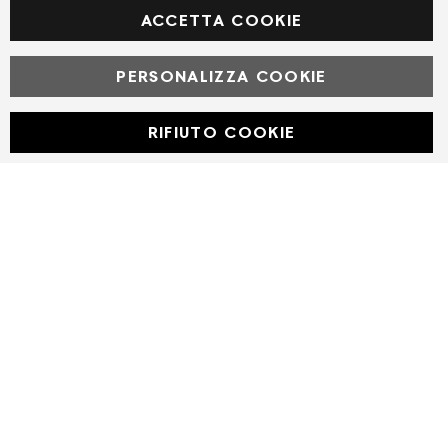
ACCETTA COOKIE
PERSONALIZZA COOKIE
© Powered by MAV Arreda s.r.l. | P.IVA IT05919160969
Corso Lodi, 2 | Milano - pec mavarreda@pec.it
RIFIUTO COOKIE
Developed with
by
DF Solution