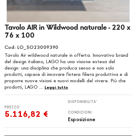
Vai
Tavolo AIR in Wildwood naturale - 220 x
all'inizio
76 x 100
della
galleria
Cod: LO_SO23009390
di
Tavolo Air wildwood naturale in offerta. Innovativo brand
immagini
del design italiano, LAGO ha una visione estesa del
design: una disciplina che produca senso e non solo
prodotti, capace di innovare l'intera filiera produttiva e di
proporre nuove visioni e nuovi modelli del vivere. Più che
prodotti, LAGO ...
Leggi tutto
DISPONIBILITA'
5.116,82 €
CONDIZIONI
Esposizione