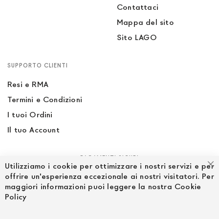
Contattaci
Mappa del sito
Sito LAGO
SUPPORTO CLIENTI
Resi e RMA
Termini e Condizioni
I tuoi Ordini
Il tuo Account
PAGAMENTI SICURI
Utilizziamo i cookie per ottimizzare i nostri servizi e per
Ch
offrire un'esperienza eccezionale ai nostri visitatori. Per
maggiori informazioni puoi leggere la nostra Cookie
Policy
SEGUICI NEI SOCIAL
Facebook