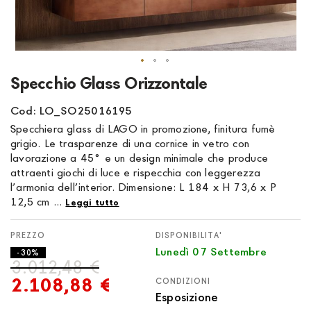
Vai
Specchio Glass Orizzontale
all'inizio
della
Cod: LO_SO25016195
galleria
Specchiera glass di LAGO in promozione, finitura fumè
di
grigio. Le trasparenze di una cornice in vetro con
immagini
lavorazione a 45° e un design minimale che produce
attraenti giochi di luce e rispecchia con leggerezza
l’armonia dell’interior. Dimensione: L 184 x H 73,6 x P
12,5 cm ...
Leggi tutto
DISPONIBILITA'
Lunedì 07 Settembre
- 30%
3.012,48 €
2.108,88 €
CONDIZIONI
Esposizione