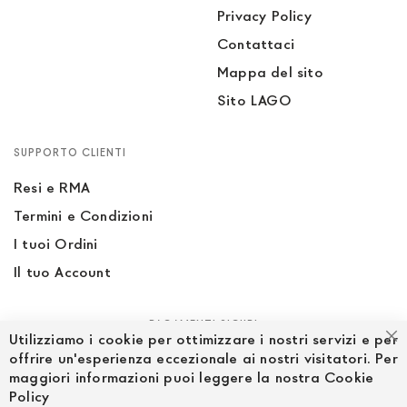
Privacy Policy
Contattaci
Mappa del sito
Sito LAGO
SUPPORTO CLIENTI
Resi e RMA
Termini e Condizioni
I tuoi Ordini
Il tuo Account
PAGAMENTI SICURI
Utilizziamo i cookie per ottimizzare i nostri servizi e per
Ch
offrire un'esperienza eccezionale ai nostri visitatori. Per
maggiori informazioni puoi leggere la nostra Cookie
Policy
SEGUICI NEI SOCIAL