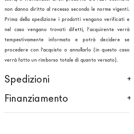
non danno diritto al recesso secondo le norme vigenti.
Prima della spedizione i prodotti vengono verificati e
nel caso vengano trovati difetti, l’acquirente verrà
tempestivamente informato e potrà decidere se
procedere con l'acquisto o annullarlo (in questo caso
verrà fatto un rimborso totale di quanto versato).
Spedizioni
Spediamo in Italia, Europa e nel mondo. La spedizione
Finanziamento
Forniture Europa
è
gratuita in Italia
, invece è
previsto un contributo
per tutta la
Comunità
Se sei residente in Italia, tutti i prodotti possono
Europea,
a seconda del paese di interesse. La
essere finanziati in 10/24 mesi con un anticipo del
spedizione
Forniture Europa
utilizza corrieri specifici
30% e un contributo di € 190. L'accettazione è
per l'arredamento
, che garantiscono che la