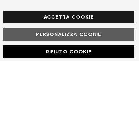
Facebook
ACCETTA COOKIE
PERSONALIZZA COOKIE
© Powered by MAV Arreda s.r.l. | P.IVA IT05919160969
Corso Lodi, 2 | Milano - pec mavarreda@pec.it
RIFIUTO COOKIE
Developed with
by
DF Solution