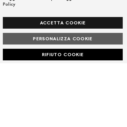
Policy
SEGUICI NEI SOCIAL
Facebook
ACCETTA COOKIE
PERSONALIZZA COOKIE
© Powered by MAV Arreda s.r.l. | P.IVA IT05919160969
Corso Lodi, 2 | Milano - pec mavarreda@pec.it
RIFIUTO COOKIE
Developed with
by
DF Solution