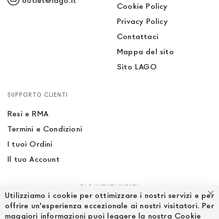
outlet@lago.it
Cookie Policy
Privacy Policy
Contattaci
Mappa del sito
Sito LAGO
SUPPORTO CLIENTI
Resi e RMA
Termini e Condizioni
I tuoi Ordini
Il tuo Account
PAGAMENTI SICURI
Utilizziamo i cookie per ottimizzare i nostri servizi e per
Ch
offrire un'esperienza eccezionale ai nostri visitatori. Per
maggiori informazioni puoi leggere la nostra Cookie