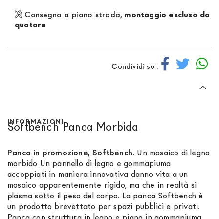
Consegna a piano strada,
montaggio escluso da
quotare
Condividi su :
INFORMAZIONI
Softbench Panca Morbida
Panca in promozione, Softbench
. Un mosaico di legno
morbido Un pannello di legno e gommapiuma
accoppiati in maniera innovativa danno vita a un
mosaico apparentemente rigido, ma che in realtà si
plasma sotto il peso del corpo. La panca Softbench è
un prodotto brevettato per spazi pubblici e privati.
Panca con struttura in legno e piano in gommapiuma.