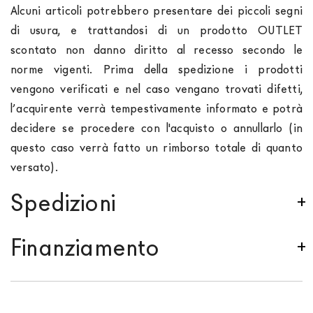
Alcuni articoli potrebbero presentare dei piccoli segni
di usura, e trattandosi di un prodotto OUTLET
scontato non danno diritto al recesso secondo le
norme vigenti. Prima della spedizione i prodotti
vengono verificati e nel caso vengano trovati difetti,
l’acquirente verrà tempestivamente informato e potrà
decidere se procedere con l'acquisto o annullarlo (in
questo caso verrà fatto un rimborso totale di quanto
versato).
Spedizioni
Spediamo in Italia, Europa e nel mondo. La spedizione
Finanziamento
Forniture Europa
è
gratuita in Italia
, invece è
previsto un contributo
per tutta la
Comunità
Se sei residente in Italia, tutti i prodotti possono
Europea,
a seconda del paese di interesse. La
essere finanziati in 10/24 mesi con un anticipo del
spedizione
Forniture Europa
utilizza corrieri specifici