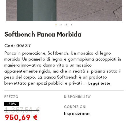
Vai
Softbench Panca Morbida
all'inizio
della
Cod: 00637
galleria
Panca in promozione, Softbench. Un mosaico di legno
di
morbido Un pannello di legno e gommapiuma accoppiati in
immagini
maniera innovativa danno vita a un mosaico
apparentemente rigido, ma che in realtà si plasma sotto il
peso del corpo. La panca Softbench è un prodotto
brevettato per spazi pubblici e privati ...
Leggi tutto
DISPONIBILITA'
- 30%
CONDIZIONI
1.357,54 €
Esposizione
950,69 €