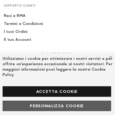
SUPPORTO CLIENTI
Resi e RMA
Termini e Condizioni
I tuoi Ordini
Il tuo Account
PAGAMENTI SICURI
Utilizziamo i cookie per ottimizzare i nostri servizi e per
Ch
offrire un'esperienza eccezionale ai nostri visitatori. Per
maggiori informazioni puoi leggere la nostra Cookie
Policy
SEGUICI NEI SOCIAL
Facebook
ACCETTA COOKIE
PERSONALIZZA COOKIE
© Powered by MAV Arreda s.r.l. | P.IVA IT05919160969
Corso Lodi, 2 | Milano - pec mavarreda@pec.it