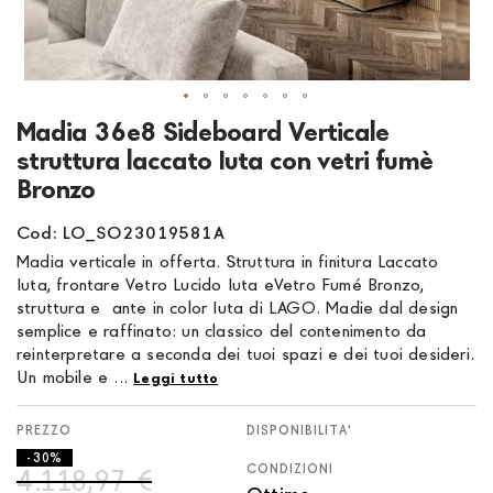
Vai
Madia 36e8 Sideboard Verticale
all'inizio
struttura laccato Iuta con vetri fumè
della
Bronzo
galleria
di
Cod: LO_SO23019581A
immagini
Madia verticale in offerta. Struttura in finitura Laccato
Iuta, frontare Vetro Lucido Iuta eVetro Fumé Bronzo,
struttura e ante in color Iuta di LAGO. Madie dal design
semplice e raffinato: un classico del contenimento da
reinterpretare a seconda dei tuoi spazi e dei tuoi desideri.
Un mobile e ...
Leggi tutto
DISPONIBILITA'
- 30%
CONDIZIONI
4.118,97 €