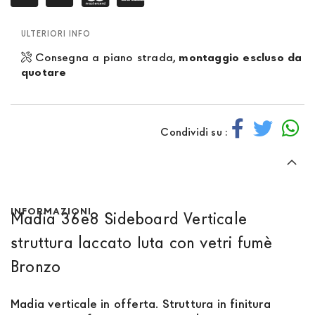
ULTERIORI INFO
Consegna a piano strada,
montaggio escluso da
quotare
Condividi su :
INFORMAZIONI
Madia 36e8 Sideboard Verticale
struttura laccato Iuta con vetri fumè
Bronzo
Madia verticale in offerta
.
Struttura in finitura