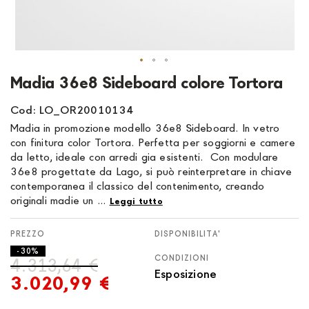
Vai
Madia 36e8 Sideboard colore Tortora
all'inizio
della
Cod: LO_OR20010134
galleria
Madia in promozione modello 36e8 Sideboard. In vetro
di
con finitura color Tortora. Perfetta per soggiorni e camere
immagini
da letto, ideale con arredi gia esistenti. Con modulare
36e8 progettate da Lago, si può reinterpretare in chiave
contemporanea il classico del contenimento, creando
originali madie un ...
Leggi tutto
DISPONIBILITA'
- 30%
CONDIZIONI
4.313,64 €
Esposizione
3.020,99 €