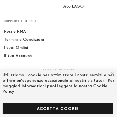
Sito LAGO
SUPPORTO CLIENTI
Resi e RMA
Termini e Condizioni
I tuoi Ordini
Il tuo Account
PAGAMENTI SICURI
Utilizziamo i cookie per ottimizzare i nostri servizi e per
Ch
offrire un'esperienza eccezionale ai nostri visitatori. Per
maggiori informazioni puoi leggere la nostra Cookie
Policy
SEGUICI NEI SOCIAL
Facebook
ACCETTA COOKIE