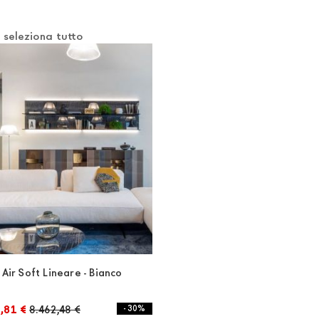
e
seleziona tutto
Air Soft Lineare - Bianco
,81 €
8.462,48 €
- 30%