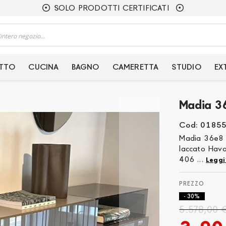
SOLO PRODOTTI CERTIFICATI
ETTO
CUCINA
BAGNO
CAMERETTA
STUDIO
EX
Madia 36
Cod: 0185
Madia 36e8 g
laccato Hava
406 ...
Leggi
- 30%
5.578,00 