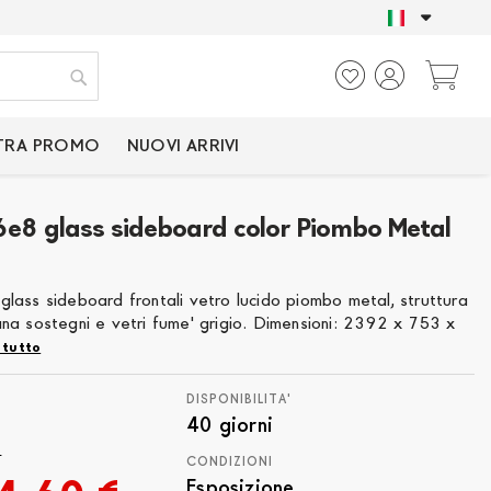
SOLO PRODOTTI CER
Ca
Cerca
TRA PROMO
NUOVI ARRIVI
e8 glass sideboard color Piombo Metal
5
lass sideboard frontali vetro lucido piombo metal, struttura
na sostegni e vetri fume' grigio. Dimensioni: 2392 x 753 x
 tutto
DISPONIBILITA'
40 giorni
€
CONDIZIONI
Esposizione