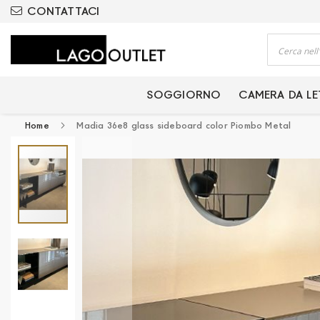
ODOTTI CERTIFICATI
CONTATTACI
Cerca
SOGGIORNO
CAMERA DA L
Home
Madia 36e8 glass sideboard color Piombo Metal
Vai
alla
fine
della
galleria
di
immagini