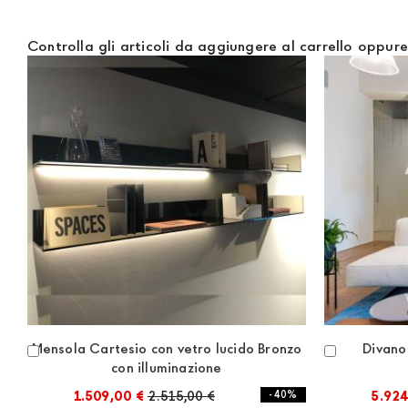
Controlla gli articoli da aggiungere al carrello oppur
Mensola Cartesio con vetro lucido Bronzo
Divano 
Aggiungi
Aggiungi
con illuminazione
al
al
Carrello
Carrello
1.509,00 €
2.515,00 €
- 40%
5.924