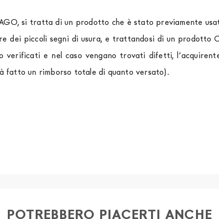
LAGO, si tratta di un prodotto che è stato previamente usato
re dei piccoli segni di usura, e trattandosi di un prodott
o verificati e nel caso vengano trovati difetti, l’acquir
rà fatto un rimborso totale di quanto versato).
rniture Europa
è
gratuita in Italia
, invece è previsto un c
izza corrieri specifici per l'arredamento
, che garantiscono
spedizione sono di due settimane. Per Europa e resto del 
essere finanziati in 10/24 mesi con un anticipo del 30% 
tendersi franco Italia. Potrai organizzare tu il ritiro o rich
 completare la procedura di ordine e come metodo di paga
ia dei seguenti documenti: 1) documento di identità (fr
o) 4) iban per l'addebito delle rate
POTREBBERO PIACERTI ANCHE