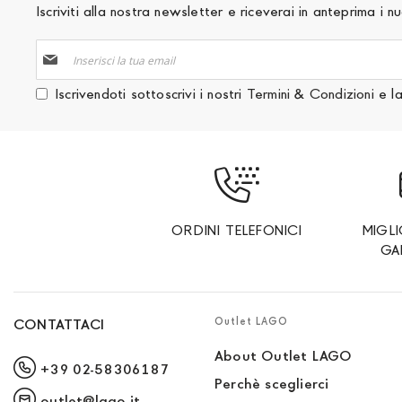
Iscriviti alla nostra newsletter e riceverai in anteprima i
Iscriviti
alla
nostra
Iscrivendoti sottoscrivi i nostri
Termini & Condizioni
e l
Newsletter:
ORDINI TELEFONICI
MIGL
GA
Outlet LAGO
CONTATTACI
About Outlet LAGO
+39 02-58306187
Perchè sceglierci
outlet@lago.it