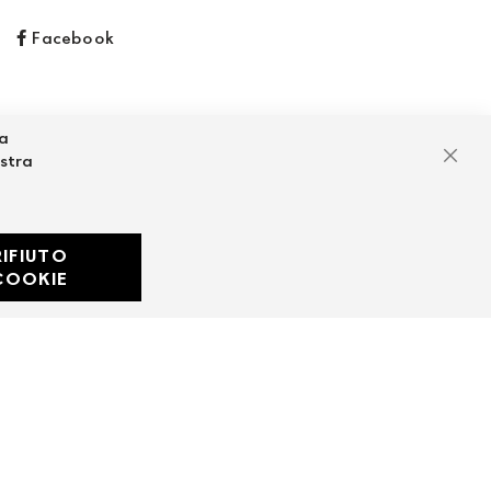
Facebook
za
ostra
Chiu
RIFIUTO
Developed with
COOKIE
by
DF Solution