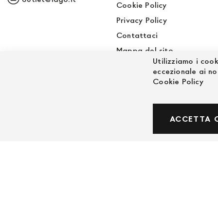
Cookie Policy
Privacy Policy
Contattaci
Mappa del sito
Utilizziamo i cook
Sito LAGO
eccezionale ai no
Cookie Policy
© Powered by MAV Arreda s.r.l. | P.IVA IT059191
ACCETTA 
Corso Lodi, 2 | Milano - pec mavarreda@pec.it