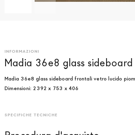
Vai
all'inizio
della
galleria
di
immagini
INFORMAZIONI
Madia 36e8 glass sideboard
Madia 36e8 glass sideboard frontali vetro lucido piom
Dimensioni: 2392 x 753 x 406
SPECIFICHE TECNICHE