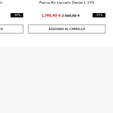
ri
Panca Air Laccato Denim L 190
- 30%
1.795,90 €
2.565,58 €
- 31%
LO
AGGIUNGI AL CARRELLO