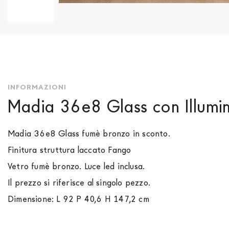
Vai
all'inizio
della
galleria
di
immagini
INFORMAZIONI
Madia 36e8 Glass con Illumi
Madia 36e8 Glass fumè bronzo in sconto.
Finitura struttura laccato Fango
Vetro fumè bronzo. Luce led inclusa.
Il prezzo si riferisce al singolo pezzo.
Dimensione: L 92 P 40,6 H 147,2 cm