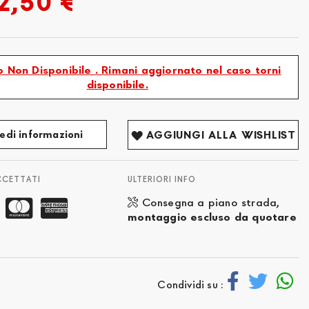
2,50 €
 Non Disponibile . Rimani aggiornato nel caso torni
disponibile.
edi informazioni
AGGIUNGI ALLA WISHLIST
CCETTATI
ULTERIORI INFO
Consegna a piano strada,
montaggio escluso da quotare
Condividi su :