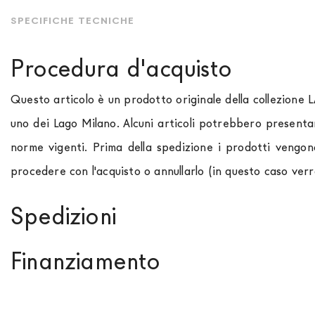
SPECIFICHE TECNICHE
Procedura d'acquisto
Questo articolo è un prodotto originale della collezione 
uno dei Lago Milano. Alcuni articoli potrebbero presenta
norme vigenti. Prima della spedizione i prodotti vengon
procedere con l'acquisto o annullarlo (in questo caso ver
Spedizioni
Spediamo in Italia, Europa e nel mondo. La spedizione
Fo
Finanziamento
paese di interesse. La spedizione
Forniture Europa
util
momento che il vostro prodotto è disponibile i tempi di 
Se sei residente in Italia, tutti i prodotti possono 
out. Nel caso in cui non trovi indicazioni il prezzo è da in
approvazione da parte di AGOS. In questo caso, bisogna