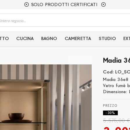
SOLO PRODOTTI CERTIFICATI
ETTO
CUCINA
BAGNO
CAMERETTA
STUDIO
EX
Madia 36
Cod: LO_S
Madia 36e8 G
Vetro fumè br
Dimensione: 
- 30%
5.575,00 €