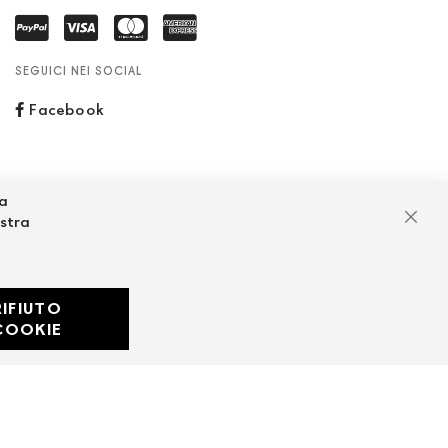
SEGUICI NEI SOCIAL
Facebook
za
ostra
Chiu
RIFIUTO
Developed with
COOKIE
by
DF Solution