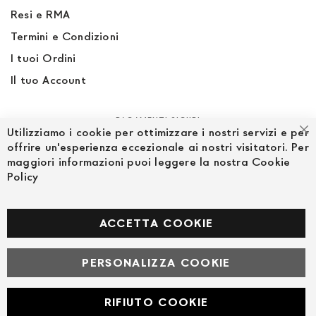
Resi e RMA
Termini e Condizioni
I tuoi Ordini
Il tuo Account
PAGAMENTI SICURI
Utilizziamo i cookie per ottimizzare i nostri servizi e per
Ch
offrire un'esperienza eccezionale ai nostri visitatori. Per
maggiori informazioni puoi leggere la nostra Cookie
Policy
SEGUICI NEI SOCIAL
Facebook
ACCETTA COOKIE
PERSONALIZZA COOKIE
© Powered by MAV Arreda s.r.l. | P.IVA IT05919160969
Corso Lodi, 2 | Milano - pec mavarreda@pec.it
RIFIUTO COOKIE
Developed with
by
DF Solution