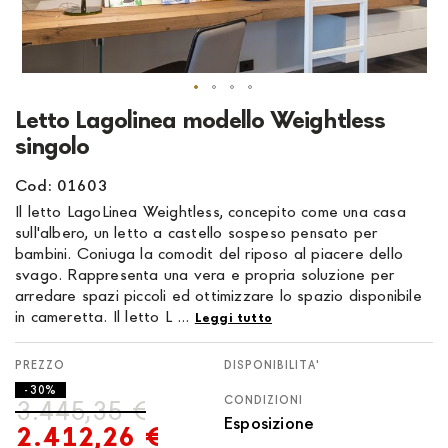
Vai
Letto Lagolinea modello Weightless
all'inizio
singolo
della
galleria
Cod: 01603
di
Il letto LagoLinea Weightless, concepito come una casa
immagini
sull'albero, un letto a castello sospeso pensato per
bambini. Coniuga la comodit del riposo al piacere dello
svago. Rappresenta una vera e propria soluzione per
arredare spazi piccoli ed ottimizzare lo spazio disponibile
in cameretta. Il letto L ...
Leggi tutto
DISPONIBILITA'
- 30%
CONDIZIONI
3.445,35 €
Esposizione
2.412,26 €