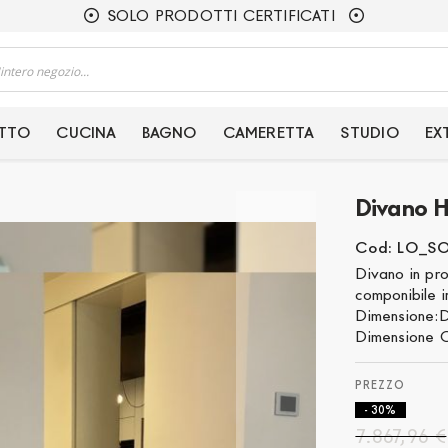
SOLO PRODOTTI CERTIFICATI
ETTO
CUCINA
BAGNO
CAMERETTA
STUDIO
EX
Divano H
Cod: LO_S
Divano in pr
componibile i
Dimensione:
Dimensione C
- 30%
7.867,96 €