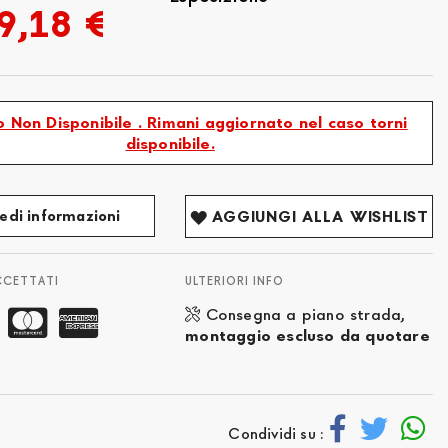
9,18 €
 Non Disponibile . Rimani aggiornato nel caso torni
disponibile.
edi informazioni
AGGIUNGI ALLA WISHLIST
CCETTATI
ULTERIORI INFO
Consegna a piano strada,
montaggio escluso da quotare
Condividi su :