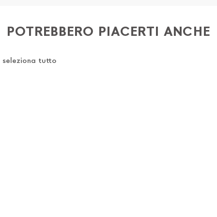
o) 4) iban per l'addebito delle rate
POTREBBERO PIACERTI ANCHE
e
seleziona tutto