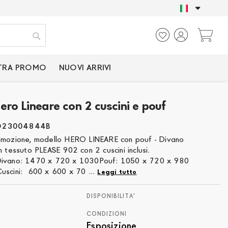
SOLO PRODOTTI CER
Ca
Cerca
TRA PROMO
NUOVI ARRIVI
ero Lineare con 2 cuscini e pouf
O23004844B
omozione, modello HERO LINEARE con pouf - Divano
n tessuto PLEASE 902 con 2 cuscini inclusi.
Divano: 1470 x 720 x 1030Pouf: 1050 x 720 x 980
uscini: 600 x 600 x 70 ...
Leggi tutto
DISPONIBILITA'
CONDIZIONI
Esposizione