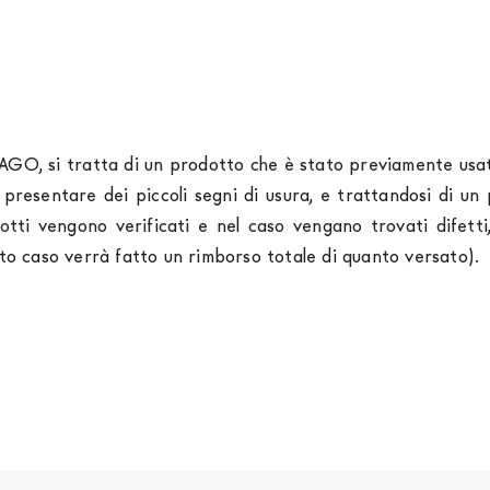
LAGO, si tratta di un prodotto che è stato previamente usato
o presentare dei piccoli segni di usura, e trattandosi di 
otti vengono verificati e nel caso vengano trovati difet
sto caso verrà fatto un rimborso totale di quanto versato).
rniture Europa
è
gratuita in Italia
, invece è previsto un c
izza corrieri specifici per l'arredamento
, che garantiscono
spedizione sono di due settimane. Per Europa e resto del 
essere finanziati in 10/24 mesi con un anticipo del 30% 
tendersi franco Italia. Potrai organizzare tu il ritiro o rich
 completare la procedura di ordine e come metodo di paga
ia dei seguenti documenti: 1) documento di identità (fr