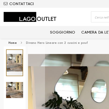
ODOTTI CERTIFICATI
CONTATTACI
Cerca
SOGGIORNO
CAMERA DA L
Home
Divano Hero Lineare con 2 cuscini e pouf
Vai
alla
fine
della
galleria
di
immagini