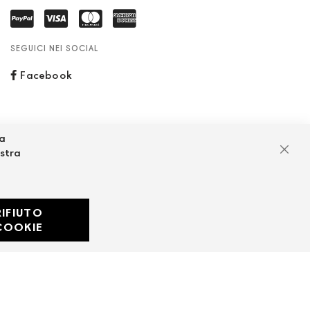
SEGUICI NEI SOCIAL
Facebook
za
ostra
Chiu
RIFIUTO
Developed with
COOKIE
by
DF Solution