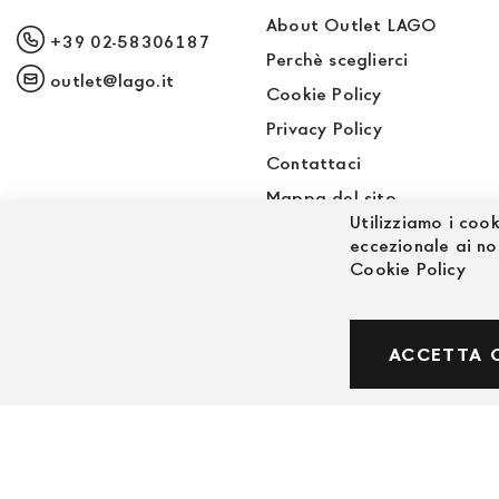
About Outlet LAGO
+39 02-58306187
Perchè sceglierci
outlet@lago.it
Cookie Policy
Privacy Policy
Contattaci
Mappa del sito
Utilizziamo i cook
Sito LAGO
eccezionale ai no
Cookie Policy
© Powered by MAV Arreda s.r.l. | P.IVA IT059191
ACCETTA 
Corso Lodi, 2 | Milano - pec mavarreda@pec.it