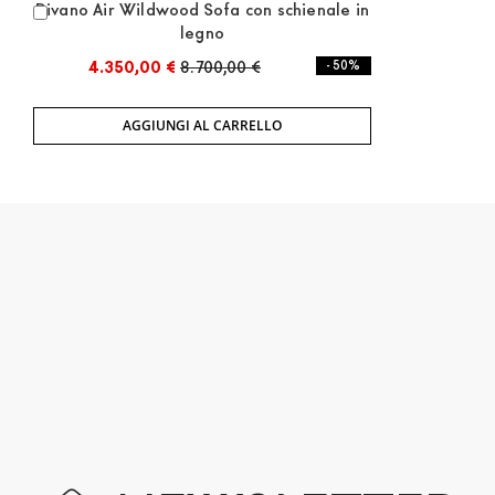
Divano Air Wildwood Sofa con schienale in
Aggiungi
legno
al
Carrello
4.350,00 €
8.700,00 €
- 50%
AGGIUNGI AL CARRELLO