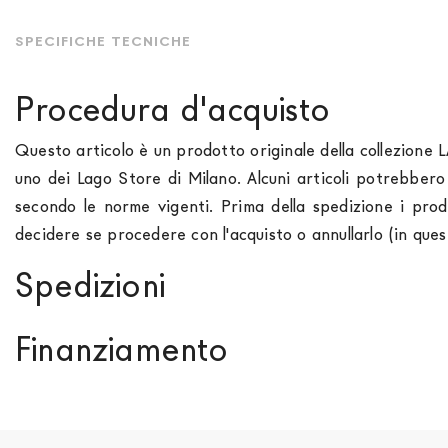
SPECIFICHE TECNICHE
Procedura d'acquisto
Questo articolo è un prodotto originale della collezione 
uno dei Lago Store di Milano. Alcuni articoli potrebber
secondo le norme vigenti. Prima della spedizione i prod
decidere se procedere con l'acquisto o annullarlo (in que
Spedizioni
Spediamo in Italia, Europa e nel mondo. La spedizione
Fo
Finanziamento
paese di interesse. La spedizione
Forniture Europa
util
momento che il vostro prodotto è disponibile i tempi di 
Se sei residente in Italia, tutti i prodotti possono 
out. Nel caso in cui non trovi indicazioni il prezzo è da in
approvazione da parte di AGOS. In questo caso, bisogna
acconto del 30% è necessario inviare a mezzo mail cop