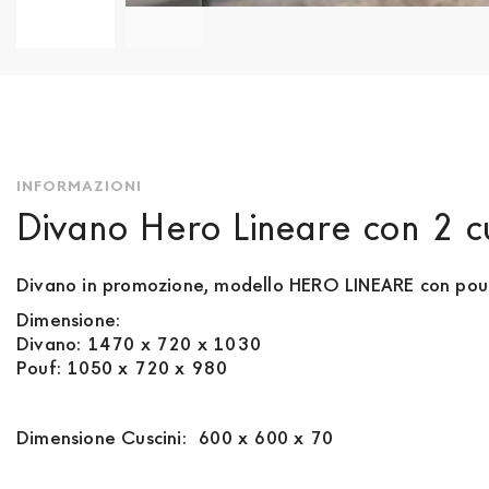
Vai
all'inizio
della
galleria
di
immagini
INFORMAZIONI
Divano Hero Lineare con 2 cu
Divano in promozione, modello HERO LINEARE con pou
Dimensione:
Divano: 1470 x 720 x 1030
Pouf: 1050 x 720 x 980
Dimensione Cuscini: 600 x 600 x 70