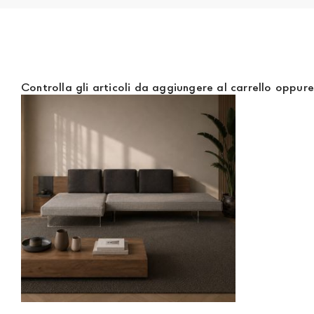
documento che attesti un reddito (cedolino o modello unic
Controlla gli articoli da aggiungere al carrello oppur