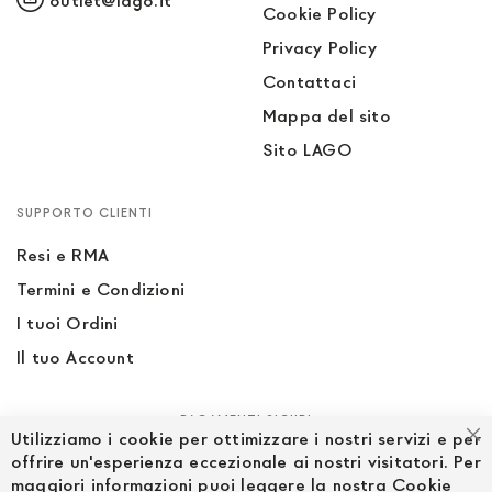
outlet@lago.it
Cookie Policy
Privacy Policy
Contattaci
Mappa del sito
Sito LAGO
SUPPORTO CLIENTI
Resi e RMA
Termini e Condizioni
I tuoi Ordini
Il tuo Account
PAGAMENTI SICURI
Utilizziamo i cookie per ottimizzare i nostri servizi e per
Ch
offrire un'esperienza eccezionale ai nostri visitatori. Per
maggiori informazioni puoi leggere la nostra Cookie