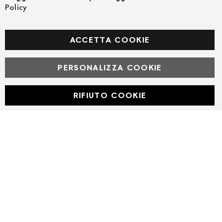
Policy
SEGUICI NEI SOCIAL
Facebook
ACCETTA COOKIE
PERSONALIZZA COOKIE
© Powered by MAV Arreda s.r.l. | P.IVA IT05919160969
Corso Lodi, 2 | Milano - pec mavarreda@pec.it
RIFIUTO COOKIE
Developed with
by
DF Solution