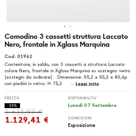
Vai
Comodino 3 cassetti struttura Laccato
all'inizio
Nero, frontale in Xglass Marquina
della
galleria
Cod: 01962
di
Contenitore, in saldo, con 3 cassetti a struttura Laccato
immagini
colore Nero, frontale in Xglass Marquina su sostegno vetro
(sostegni da ordinare) Dimensione: 55,2 x 55,2 x 40,6p
con piedini in vetro: H 75,2 ...
Leggi tutto
DISPONIBILITA'
Lunedì 07 Settembre
- 30%
1.611,97 €
1.129,41 €
CONDIZIONI
Esposizione