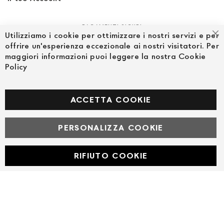
PAGAMENTI SICURI
Utilizziamo i cookie per ottimizzare i nostri servizi e per
Ch
offrire un'esperienza eccezionale ai nostri visitatori. Per
maggiori informazioni puoi leggere la nostra Cookie
Policy
SEGUICI NEI SOCIAL
Facebook
ACCETTA COOKIE
PERSONALIZZA COOKIE
© Powered by MAV Arreda s.r.l. | P.IVA IT05919160969
Corso Lodi, 2 | Milano - pec mavarreda@pec.it
RIFIUTO COOKIE
Developed with
by
DF Solution