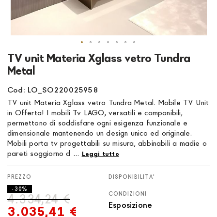
Vai
TV unit Materia Xglass vetro Tundra
all'inizio
Metal
della
galleria
Cod: LO_SO220025958
di
TV unit Materia Xglass vetro Tundra Metal. Mobile TV Unit
immagini
in Offerta! I mobili Tv LAGO, versatili e componibili,
permettono di soddisfare ogni esigenza funzionale e
dimensionale mantenendo un design unico ed originale.
Mobili porta tv progettabili su misura, abbinabili a madie o
pareti soggiorno d ...
Leggi tutto
DISPONIBILITA'
- 30%
CONDIZIONI
4.334,24 €
Esposizione
3.035,41 €