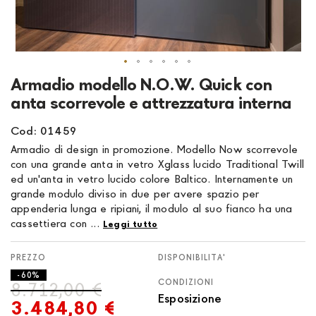
Vai
Armadio modello N.O.W. Quick con
all'inizio
anta scorrevole e attrezzatura interna
della
galleria
Cod: 01459
di
Armadio di design in promozione. Modello Now scorrevole
immagini
con una grande anta in vetro Xglass lucido Traditional Twill
ed un'anta in vetro lucido colore Baltico. Internamente un
grande modulo diviso in due per avere spazio per
appenderia lunga e ripiani, il modulo al suo fianco ha una
cassettiera con ...
Leggi tutto
DISPONIBILITA'
- 60%
CONDIZIONI
8.712,00 €
Esposizione
3.484,80 €