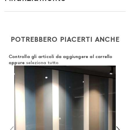
previsto un contributo
per tutta la
Comunità
Se sei residente in Italia, tutti i prodotti possono
Europea,
a seconda del paese di interesse. La
essere finanziati in 10/24 mesi con un anticipo del
spedizione
Forniture Europa
utilizza corrieri specifici
30% e un contributo di € 190. L'accettazione è
per l'arredamento
, che garantiscono che la
soggetta ad approvazione da parte di AGOS. In
POTREBBERO PIACERTI ANCHE
movimentazione dei prodotti sia sempre curata. Al
questo caso, bisogna completare la procedura di
momento che il vostro prodotto è disponibile i tempi di
ordine e come metodo di pagamento va indicato
spedizione sono di due settimane. Per Europa e resto
Controlla gli articoli da aggiungere al carrello
"finanziamento". Dopo aver versato un acconto del
oppure
seleziona tutto
del mondo puoi trovare quotazioni specifiche in fase di
30% è necessario inviare a mezzo mail copia dei
check out. Nel caso in cui non trovi indicazioni il prezzo
seguenti documenti: 1) documento di identità (fronte e
è da intendersi franco Italia. Potrai organizzare tu il
retro) 2) codice fiscale (fronte e retro) 3) un
ritiro o richiederci una quotazione specifica.
documento che attesti un reddito (cedolino o modello
unico) 4) iban per l'addebito delle rate