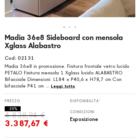
Vai
Madia 36e8 Sideboard con mensola
all'inizio
Xglass Alabastro
della
galleria
Cod: 02131
di
Madia 36e8 in promozione. Finitura frontale vetro lucido
immagini
PETALO Finitura mensola 1 Xglass lucido ALABASTRO
Bifacciale Dimensioni: L184 x P40,6 x H78,7 cm Con
bifacciale P41 cm ...
Leggi tutto
DISPONIBILITA'
- 30%
CONDIZIONI
4.838,94 €
Esposizione
3.387,67 €