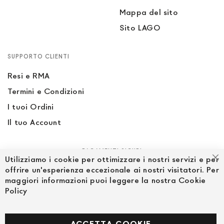
Mappa del sito
Sito LAGO
SUPPORTO CLIENTI
Resi e RMA
Termini e Condizioni
I tuoi Ordini
Il tuo Account
PAGAMENTI SICURI
Utilizziamo i cookie per ottimizzare i nostri servizi e per
Ch
offrire un'esperienza eccezionale ai nostri visitatori. Per
maggiori informazioni puoi leggere la nostra Cookie
Policy
SEGUICI NEI SOCIAL
Facebook
ACCETTA COOKIE