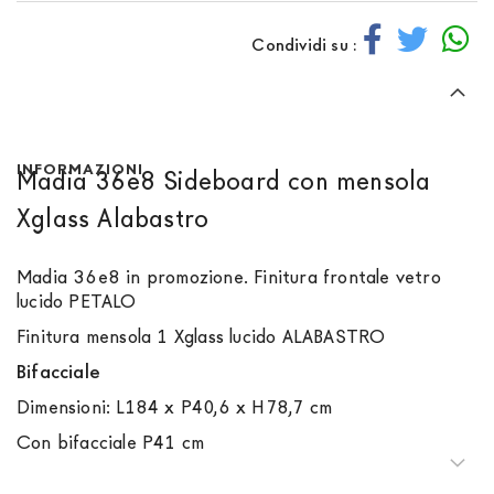
Condividi su :
INFORMAZIONI
Madia 36e8 Sideboard con mensola
Xglass Alabastro
Madia 36e8 in promozione. Finitura frontale vetro
lucido PETALO
Finitura mensola 1 Xglass lucido ALABASTRO
Bifacciale
Dimensioni: L184 x P40,6 x H78,7 cm
Con bifacciale P41 cm