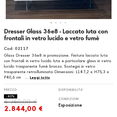
Vai
Dresser Glass 36e8 - Laccato Iuta con
all'inizio
frontali in vetro lucido e vetro fumè
della
galleria
Cod: 02117
di
Glass Dresser 36e8 in promozione. Finitura laccato Iuta
immagini
con frontali in vetro lucido Iuta e particolare glass in vetro
lucido trasparente fumè bronzo. Sostegni in vetro
trasparente retroilluminata Dimensioni: L147,2 x H75,3 x
P40,6 cm ...
Leggi tutto
DISPONIBILITA'
- 40%
CONDIZIONI
4.740,00 €
Esposizione
2.844,00 €