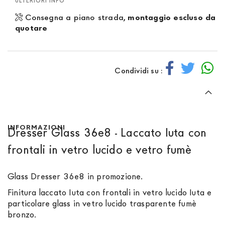
ULTERIORI INFO
Consegna a piano strada,
montaggio escluso da
quotare
Condividi su :
INFORMAZIONI
Dresser Glass 36e8 - Laccato Iuta con
frontali in vetro lucido e vetro fumè
Glass Dresser 36e8 in promozione.
Finitura laccato Iuta con frontali in vetro lucido Iuta e
particolare glass in vetro lucido trasparente fumè
bronzo.