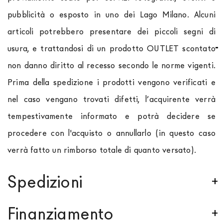
pubblicità o esposto in uno dei Lago Milano. Alcuni
articoli potrebbero presentare dei piccoli segni di
usura, e trattandosi di un prodotto OUTLET scontato
non danno diritto al recesso secondo le norme vigenti.
Prima della spedizione i prodotti vengono verificati e
nel caso vengano trovati difetti, l’acquirente verrà
tempestivamente informato e potrà decidere se
procedere con l'acquisto o annullarlo (in questo caso
verrà fatto un rimborso totale di quanto versato).
Spedizioni
Spediamo in Italia, Europa e nel mondo. La spedizione
Finanziamento
Forniture Europa
è
gratuita in Italia
, invece è