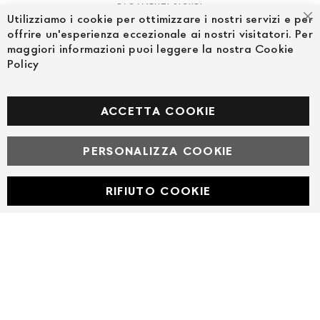
PAGAMENTI SICURI
Utilizziamo i cookie per ottimizzare i nostri servizi e per
Ch
offrire un'esperienza eccezionale ai nostri visitatori. Per
maggiori informazioni puoi leggere la nostra Cookie
Policy
SEGUICI NEI SOCIAL
Facebook
ACCETTA COOKIE
PERSONALIZZA COOKIE
© Powered by MAV Arreda s.r.l. | P.IVA IT05919160969
Corso Lodi, 2 | Milano - pec mavarreda@pec.it
RIFIUTO COOKIE
Developed with
by
DF Solution